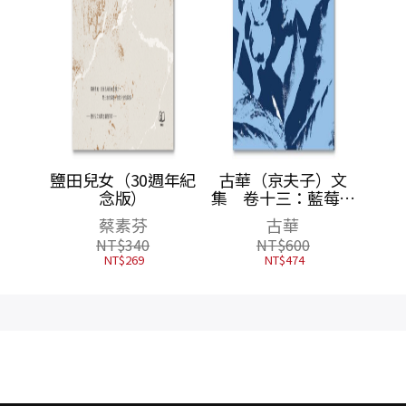
週年紀
古華（京夫子）文
集 卷十三：藍莓莊
園
古華
NT$
600
NT$
474