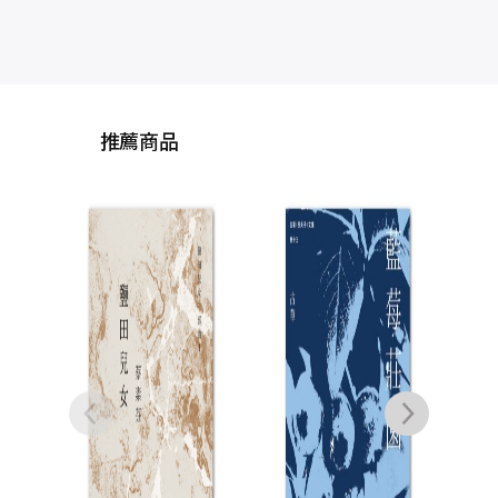
推薦商品
閩海王鄭芝龍（全三
鹽田
冊，首部完整呈現鄭
藏
芝龍傳奇一生的歷史
劉峻谷
小說）
NT$
1,300
NT$
975