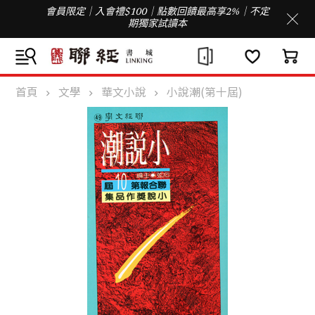
會員限定｜入會禮$100｜點數回饋最高享2%｜不定
期獨家試讀本
首頁
文學
華文小說
小說潮(第十屆)