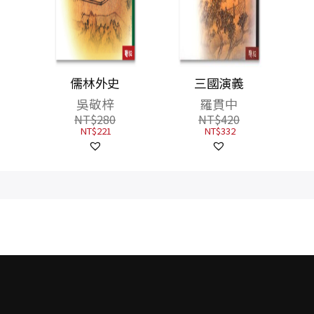
儒林外史
三國演義
吳敬梓
羅貫中
NT$
280
NT$
420
NT$
221
NT$
332