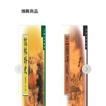
推薦商品
冷戰
性：
新