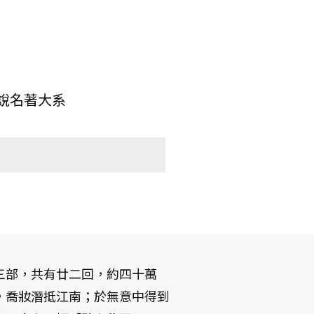
說名著大系
三部，共有廿二回，約四十萬
，喬妝潛抵江南；於無意中得到