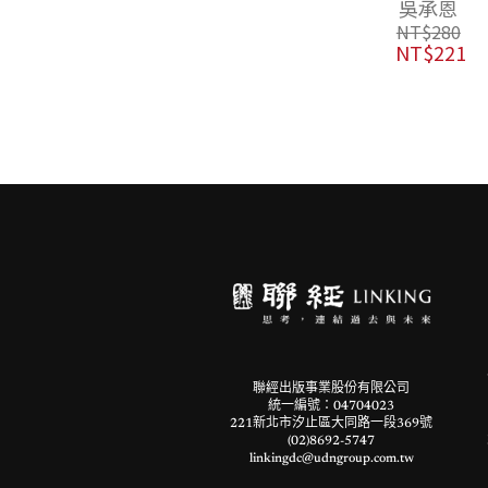
王曉珏
吳承恩
中國的方法
NT$
650
NT$
280
NT$
514
NT$
221
聯經出版事業股份有限公司
統一編號：04704023
221新北市汐止區大同路一段369號
(02)8692-5747
linkingdc@udngroup.com.tw