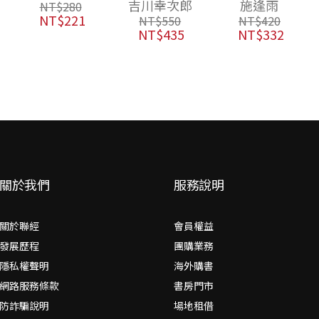
吉川幸次郎
施逢雨
NT$
280
NT$
221
NT$
550
NT$
420
NT$
435
NT$
332
關於我們
服務說明
關於聯經
會員權益
發展歷程
團購業務
隱私權聲明
海外購書
網路服務條款
書房門市
防詐騙說明
場地租借