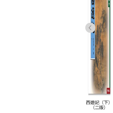
冷戰與中國文學
西遊記（下）
現代性：一九四
（二版）
九前後重新想像