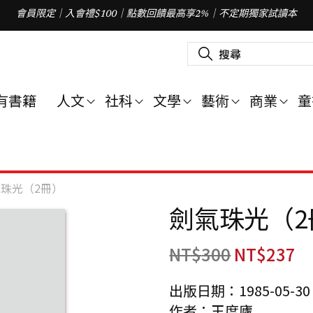
會員限定｜入會禮$100｜點數回饋最高享2%｜不定期獨家試讀本
搜
尋
關
鍵
字
有書籍
人文
社科
文學
藝術
商業
童
:
珠光（2冊）
劍氣珠光（2
NT$
300
NT$
237
出版日期：1985-05-30
作者：王度廬