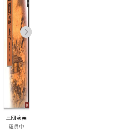
歡
NT$
300
NT$
948
三國演義
羅貫中