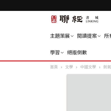
主題策展
閱讀提案
所
學習
絕版倒數
首頁
文學
中國文學
劍氣