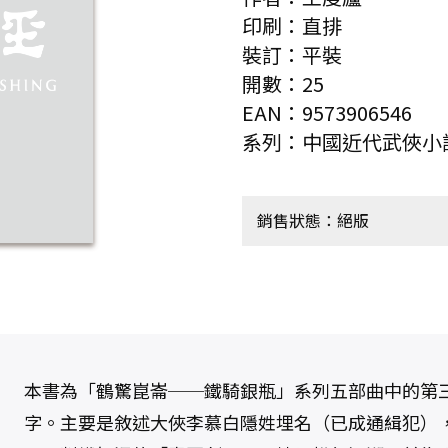
印刷：直排
裝訂：平裝
開數：25
EAN：9573906546
系列：中國近代武俠小
銷售狀態：絕版
本書為「鶴驚崑崙──鐵騎銀瓶」系列五部曲中的第
字。主要是敘述大俠李慕白隱姓埋名（已成通緝犯）