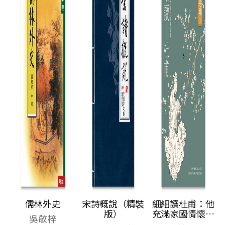
儒林外史
宋詩概說（精裝
細細讀杜甫：他
版）
充滿家國情懷的
吳敬梓
生涯和詩歌