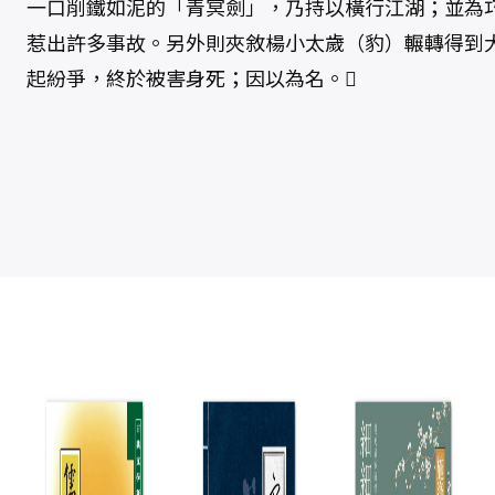
一口削鐵如泥的「青冥劍」，乃持以橫行江湖；並為
惹出許多事故。另外則夾敘楊小太歲（豹）輾轉得到
起紛爭，終於被害身死；因以為名。