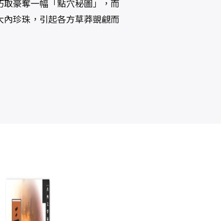
巧取豪奪一幅「點穴秘圖」，而
大內珍珠，引起各方草莽覬覦而
宋代異聞錄：鬼
陳簡齋詩集合校
張
神、仙人與海上
彙注
維
奇遇
復
陶晉生
鄭騫
書
NT$
380
NT$
1,200