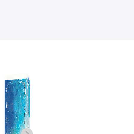
古華（京夫子）
古華（京夫子）
城市異鄉人：城
她
文集 卷十四：
文集 卷十三：
市．現代小說．
瀟水謠
藍莓莊園
五四世代
古華
古華
郝譽翔
NT$
520
NT$
600
NT$
420
NT$
411
NT$
474
NT$
332