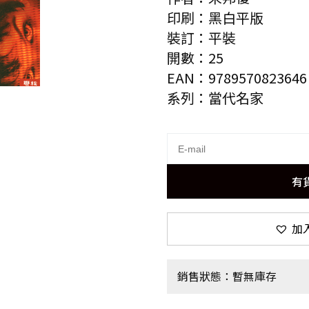
印刷：黑白平版
裝訂：平裝
開數：25
EAN：9789570823646
系列：當代名家
有
加
銷售狀態：暫無庫存