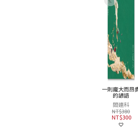
一則龐大而昂貴
閩海王鄭芝龍
的諺語
（全三冊，首
完整呈現鄭芝
閻連科
劉峻谷
傳奇一生的歷
NT$
380
NT$
1,300
小說）
NT$
300
NT$
975