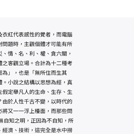
及衣紅代表感性的覺者，而電腦
對問題時，主觀個體才可能有所
災、情、名、利、權、貪六關，
體之客觀立場。合計為十二種考
而為」，也是「無所住而生其
體。小說之結構以思想為經，真
先假定舉凡人的生命、生存、生
？由於人性千古不變，以時代的
必將又一一浮上檯面，而那些問
無自知之明，正因為不自知，所
、經濟、技術，這完全是水中撈