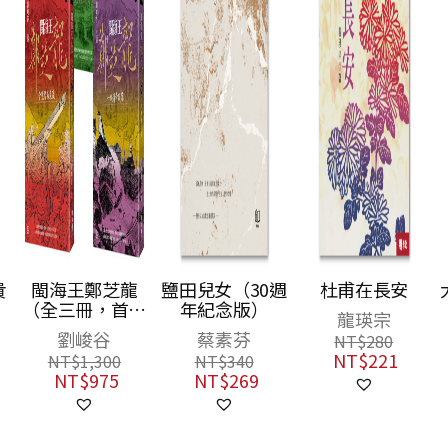
鹽田兒女（30週
杜甫在長安
大海浮夢（2025
部
年紀念版）
島嶼新版）
龍瑛宗
龍
蔡素芬
夏曼．藍波安
NT$
280
史
NT$
221
NT$
340
NT$
600
NT$
269
NT$
474