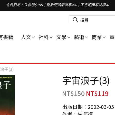
會員限定｜入會禮$100｜點數回饋最高享2%｜不定期獨家試讀本
搜
尋
關
鍵
字
有書籍
人文
社科
文學
藝術
商業
童
:
浪子(3)
宇宙浪子(3)
NT$
150
NT$
119
出版日期：2002-03-05
作者：朱邦復