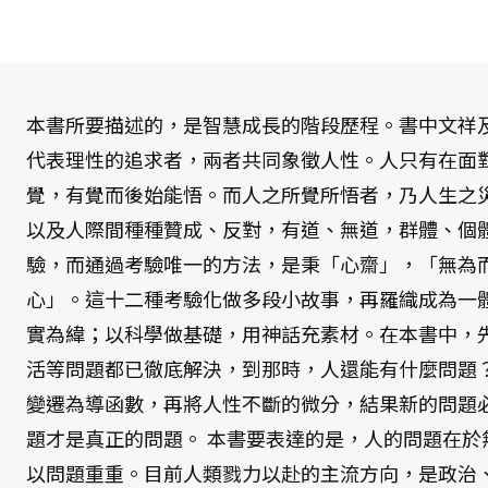
本書所要描述的，是智慧成長的階段歷程。書中文祥
代表理性的追求者，兩者共同象徵人性。人只有在面
覺，有覺而後始能悟。而人之所覺所悟者，乃人生之
以及人際間種種贊成、反對，有道、無道，群體、個
驗，而通過考驗唯一的方法，是秉「心齋」，「無為
心」。這十二種考驗化做多段小故事，再羅織成為一
實為緯；以科學做基礎，用神話充素材。在本書中，
活等問題都已徹底解決，到那時，人還能有什麼問題
變遷為導函數，再將人性不斷的微分，結果新的問題
題才是真正的問題。 本書要表達的是，人的問題在於
以問題重重。目前人類戮力以赴的主流方向，是政治