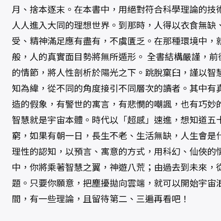
月、捨本逐末。在本書中，用絕對符合科學理論的技
人人進入大同的理想世界。到那時，人得以衣食無缺
受、精神滿足應有盡有，不虞匱乏。在那種環境中，
般，人的真實面目勢將無所遁形。 全書結構嚴謹，前
的情節，將人性剖析於陽光之下。跳脫窠臼，謹以智
知為緯，從不同的角度接引不同層次的讀者。其中有
造的假象，有警世的寓言，有悲憫的嘲諷，也有巧妙
智慧就是宇宙本體。時代以「超感」速進，想知道五十
窮，如果有朝一日，長生不老、生活無缺，人生會是什
理性的認知，以預言、寓意的方式，用科幻、仙俠的
中，你將乘著智慧之翼，神遊八荒；由過去到未來，
題。只要你願意，把塵擾拋向雲端，就可以開始宇宙浪
間，有一些理論，且留待第二、三遍再看吧！