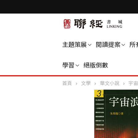
主題策展
閱讀提案
所
學習
絕版倒數
首頁
文學
華文小說
宇宙