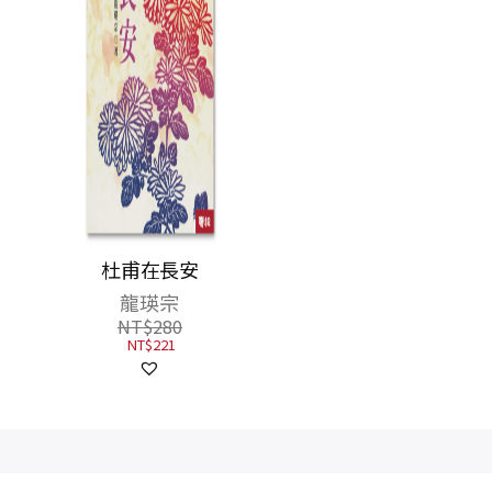
5島嶼
杜甫在長安
閩海王鄭芝龍（全三
冊，首部完整呈現鄭
龍瑛宗
芝龍傳奇一生的歷史
安
劉峻谷
NT$
280
小說）
NT$
221
NT$
1,300
NT$
975