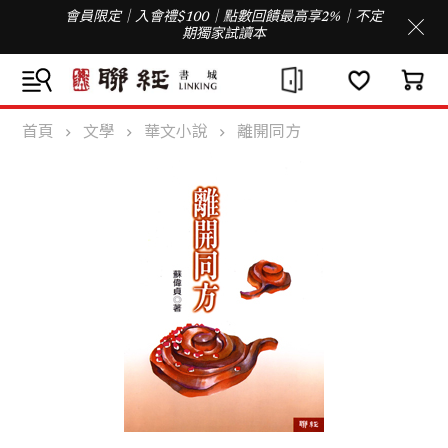
會員限定｜入會禮$100｜點數回饋最高享2%｜不定
期獨家試讀本
首頁
文學
華文小說
離開同方