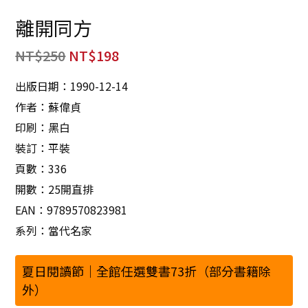
離開同方
NT$
250
NT$
198
出版日期：1990-12-14
作者：蘇偉貞
印刷：黑白
裝訂：平裝
頁數：336
開數：25開直排
EAN：9789570823981
系列：當代名家
夏日閱讀節｜全館任選雙書73折（部分書籍除
外）