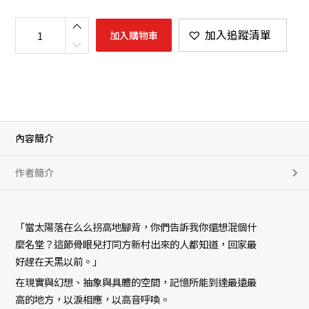
離
開
加入追蹤清單
加入購物車
同
方
數
量
內容簡介
作者簡介
「當太陽落在么么拐高地腳背，你們告訴我你還想混個什
麼名堂？這節骨眼兒打同方新村出來的人都知道，回家最
好趕在天黑以前。」
在現實與幻想、抽象與具體的空間，記憶所能到達最遠最
高的地方，以淚相應，以高音呼喚。