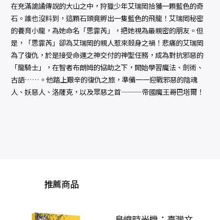
在充滿詭譎傳說的大山之中，狩獵少年艾瑞岡拾獲一顆藍色的奇
石。誰也沒料到，這顆石頭竟孵出一隻藍色的飛龍！艾瑞岡秘密
的養育小龍，為她命名「思霏芮」，把她視為最親密的朋友。但
是，「思霏芮」卻為艾瑞岡的親人惹來殺身之禍！悲痛的艾瑞岡
為了復仇，於是接受命運之神交付的神聖任務，成為對抗邪惡的
「龍騎士」，在智者布朗姆的協助之下，開始學習魔法、劍術、
古語……。他踏上艱辛的復仇之旅，準備一一迎戰邪惡的陰魂
人、妖惡人、洛薩克，以及眾惡之首———帝國魔王哥巴塔爾！
推薦商品
島嶼