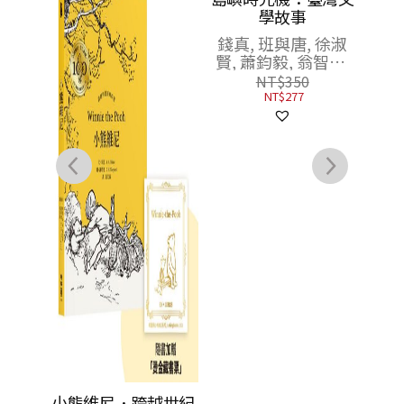
學
錢真
賢,
思緒正
小熊維尼．跨越世紀
島嶼時光機：臺灣文