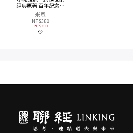
經典原著 百年紀念版
學故事
（首刷加贈【限量燙
盃全國
米恩
錢真, 班與唐, 徐淑
金藏書票】）
同學、
賢, 蕭鈞毅, 翁智琦,
NT$
380
倩、陳
江昺崙
NT$
300
NT$
350
、黃健
NT$
277
老師及