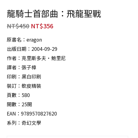
龍騎士首部曲：飛龍聖戰
NT$
450
NT$
356
原書名：eragon
出版日期：2004-09-29
作者：克里斯多夫・鮑里尼
譯者：張子樟
印刷：黑白印刷
裝訂：軟皮精裝
頁數：580
開數：25開
EAN：9789570827620
系列：奇幻文學