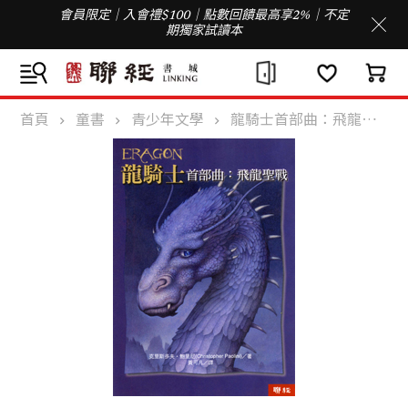
會員限定｜入會禮$100｜點數回饋最高享2%｜不定
期獨家試讀本
首頁
童書
青少年文學
龍騎士首部曲：飛龍聖戰