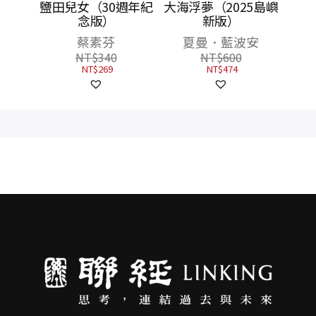
安
鹽田兒女（30週年紀
大海浮夢（2025島嶼
念版）
新版）
蔡素芬
夏曼．藍波安
NT$
340
NT$
600
NT$
269
NT$
474