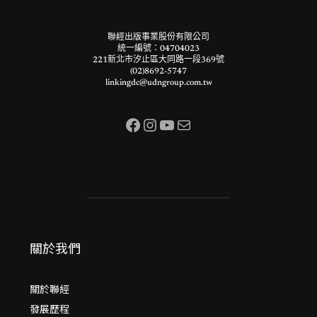
聯經出版事業股份有限公司
統一編號：04704023
221新北市汐止區大同路一段369號
(02)8692-5747
linkingdc@udngroup.com.tw
Facebook
Instagram
YouTube
電子郵件
關於我們
關於聯經
發展歷程