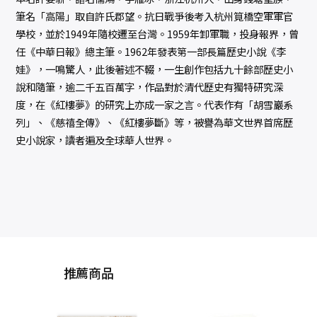
筆名「高陽」取自許氏郡望。抗日戰爭後考入杭州筧橋空軍軍官
學校，並於1949年隨校遷至台灣。1959年卸軍職，投身報界，曾
任《中華日報》總主筆。1962年發表第一部長篇歷史小說《李
娃》，一鳴驚人，此後著述不輟，一生創作包括九十餘部歷史小
說和隨筆，逾二千五百萬字，作品對於清代歷史有獨特研究深
度，在《紅樓夢》的研究上亦成一家之言。代表作有「胡雪巖系
列」、《慈禧全傳》、《紅樓夢斷》等，被譽為華文世界首席歷
史小說家，讀者遍及全球華人世界。
推薦商品