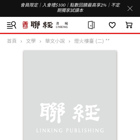
會員限定｜入會禮$100｜點數回饋最高享2%｜不定
期獨家試讀本
首頁
文學
華文小說
燈火樓臺 (二) **