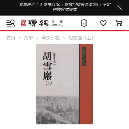
會員限定｜入會禮$100｜點數回饋最高享2%｜不定
期獨家試讀本
首頁
文學
華文小說
胡雪巖（上）