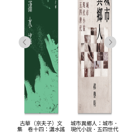
週年典
古華（京夫子）文
城市異鄉人：城市．
親簽
集 卷十四：瀟水謠
現代小說．五四世代