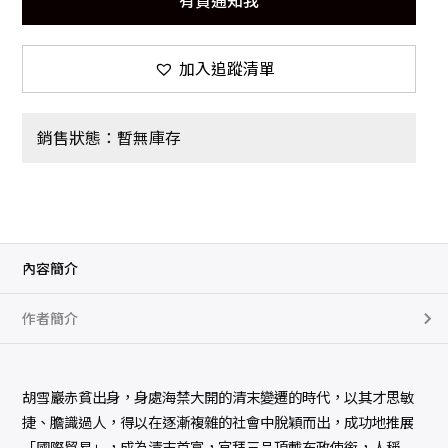
有貨通知我
加入追蹤清單
銷售狀態：暫無庫存
內容簡介
作者簡介
胡雪巖赤貧出身，身處海禁大開的清末變遷的時代，以其才思敏
捷、膽識過人，得以在逐漸複雜的社會中脫穎而出，成功地推展
「國際貿易」，成為清末首富，官拜三品頂戴布政使銜，人稱