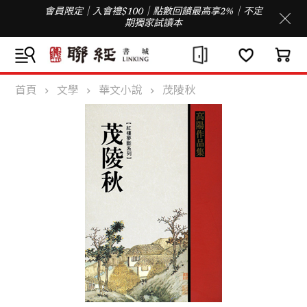
會員限定｜入會禮$100｜點數回饋最高享2%｜不定
期獨家試讀本
首頁
文學
華文小說
茂陵秋