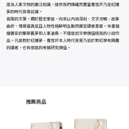
度及人事文物的廣泛知識，提供我們精確而豐富曹雪芹乃至紅樓
夢的時代背景認識。
高陽的文筆，嫻於歷史掌故，向來以內涵深刻、文字流暢、故事
曲折、情景逼真並且人物性格鮮明生動而廣受讀者喜愛。本書描
繪曹家的繁華舊夢和人事滄桑，不僅是部文學價值極高的小說作
品。凡是對於紅樓夢、曹雪芹本人時代背景乃至於對紅學有興趣
的讀者，也有很高的考據研究價值。
推薦商品
她們