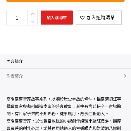
茂
陵
加入追蹤清單
加入購物車
秋
數
量
內容簡介
作者簡介
高陽寫曹雪芹故事系列，以嫻於歷史掌故的條件，描寫清初江寧
織造曹家與蘇州織造李家的盛衰故事；其中有宮廷秘辛、宦場醜
聞、有世家子弟的不知世務、徒事風月，故事曲折動人。
高陽寫曹雪芹，以他豐富敏銳的小說創作經驗來讀紅樓夢、揣摩
曹雪芹的創作心理，尤其運用他過人的考據眼光和對清朝八旗制