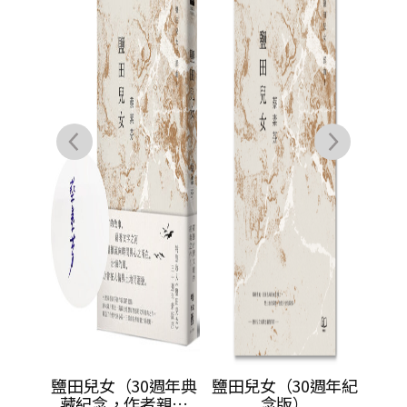
安
鹽田兒女（30週年典
鹽田兒女（30週年紀
藏紀念，作者親簽
念版）