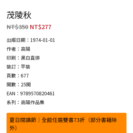
茂陵秋
NT$
350
NT$
277
出版日期：1974-01-01
作者：高陽
印刷：黑白直排
裝訂：平裝
頁數：677
開數：25開
EAN：9789570820461
系列：高陽作品集
夏日閱讀節｜全館任選雙書73折（部分書籍除
外）