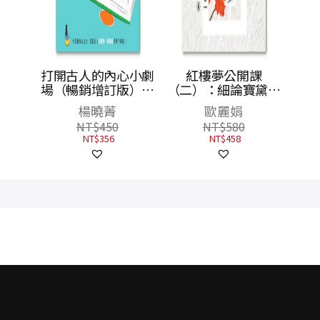
課
打開古人的內心小劇
紅樓夢公開課
四春卷
場（暢銷增訂版）：
（二）：細論寶黛釵
】
15篇核心古文，透視
卷【修訂新版】
楊曉菁
歐麗娟
古人各種內心糾結，
NT$
450
NT$
580
古文閱讀一把抓！
NT$
356
NT$
458