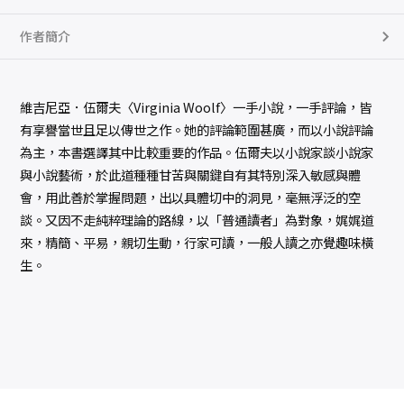
作者簡介
維吉尼亞．伍爾夫〈Virginia Woolf〉一手小說，一手評論，皆
有享譽當世且足以傳世之作。她的評論範圍甚廣，而以小說評論
為主，本書選譯其中比較重要的作品。伍爾夫以小說家談小說家
與小說藝術，於此道種種甘苦與關鍵自有其特別深入敏感與體
會，用此善於掌握問題，出以具體切中的洞見，毫無浮泛的空
談。又因不走純粹理論的路線，以「普通讀者」為對象，娓娓道
來，精簡、平易，親切生動，行家可讀，一般人讀之亦覺趣味橫
生。