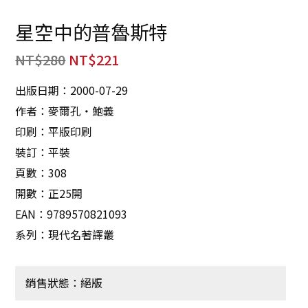
星空中的普魯斯特
NT$
280
NT$
221
出版日期：2000-07-29
作者：麥爾孔‧鮑義
印刷：平版印刷
裝訂：平裝
頁數：308
開數：正25開
EAN：9789570821093
系列：現代名著譯叢
銷售狀態：絕版