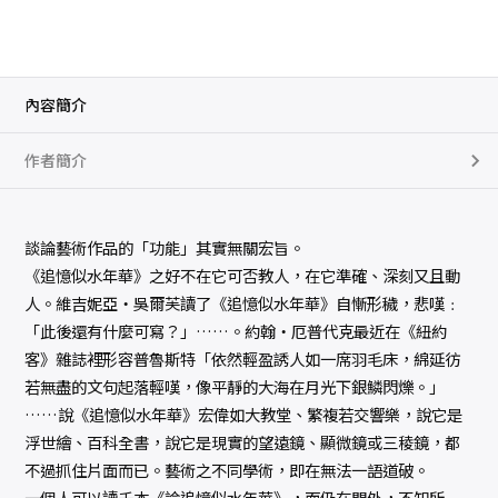
內容簡介
作者簡介
談論藝術作品的「功能」其實無關宏旨。
《追憶似水年華》之好不在它可否教人，在它準確、深刻又且動
人。維吉妮亞‧吳爾芙讀了《追憶似水年華》自慚形穢，悲嘆﹕
「此後還有什麼可寫？」……。約翰‧厄普代克最近在《紐約
客》雜誌裡形容普魯斯特「依然輕盈誘人如一席羽毛床，綿延彷
若無盡的文句起落輕嘆，像平靜的大海在月光下銀鱗閃爍。」
……說《追憶似水年華》宏偉如大教堂、繁複若交響樂，說它是
浮世繪、百科全書，說它是現實的望遠鏡、顯微鏡或三稜鏡，都
不過抓住片面而已。藝術之不同學術，即在無法一語道破。
一個人可以讀千本《論追憶似水年華》，而仍在門外，不知所