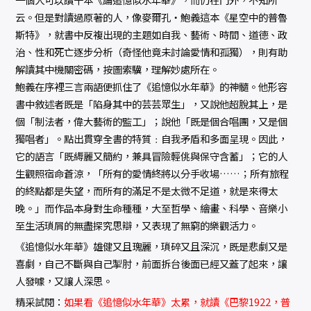
云。但是對讀過原著的人，像麥爾孔‧鮑義這本《星空中的普魯
斯特》，就書中反複出現的主題如自我、藝術、時間、道德、政
治、性和死亡逐步分析（奇怪他竟未討論愛情和孤獨），則有助
解讀其中機關密碼，按圖索驥，理解妙處所在。
鮑義在序裡三言兩語便抓住了《追憶似水年華》的神髓。他形容
書中敘述者既是「陷身其中的芸芸眾生」，又說他超脫其上，是
個「制法者，偉大藝術的監工」；說他「既是個合唱團，又是個
獨唱者」。點出貫穿全書的特質﹕自我矛盾和多面呈現。因此，
它的語言「既縟麗又簡約，兼具冒險輕佻與保守含蓄」；它的人
生觀照宿命蒼涼，「所有的愛情終將以分手收場……；所有旅程
的終點都是失望，而所有的滿足不是太微不足道，就是來得太
晚。」而作品本身對生命種種，大至哲學、繪畫、科學、音樂小
至生活瑣屑的無盡探究思辯，又表現了無窮的樂觀活力。
《追憶似水年華》雄健又且瑰麗，瑣碎又且深沉，既是悲劇又是
喜劇，自己不斷與自己掣肘，前面拆台後面已經又蓋了起來，讓
人發噱，又讓人深思。
精采試閱：
如果看《追憶似水年華》太累，就讀《巴黎1922，普