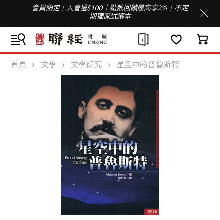
會員限定｜入會禮$100｜點數回饋最高享2%｜不定
期獨家試讀本
首頁
文學
文學研究
星空中的普魯斯特