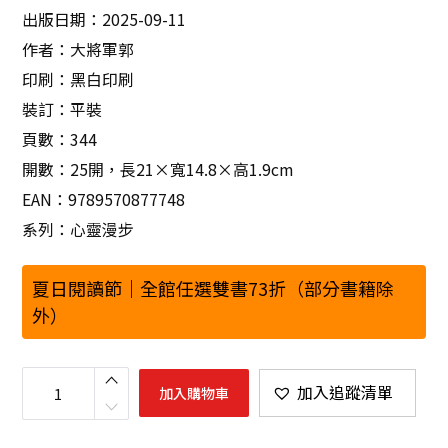
出版日期：2025-09-11
作者：大將軍郭
印刷：黑白印刷
裝訂：平裝
頁數：344
開數：25開，長21×寬14.8×高1.9cm
EAN：9789570877748
系列：心靈漫步
夏日閱讀節｜全館任選雙書73折（部分書籍除
外）
你
對
加入追蹤清單
加入購物車
誰
都
好
，