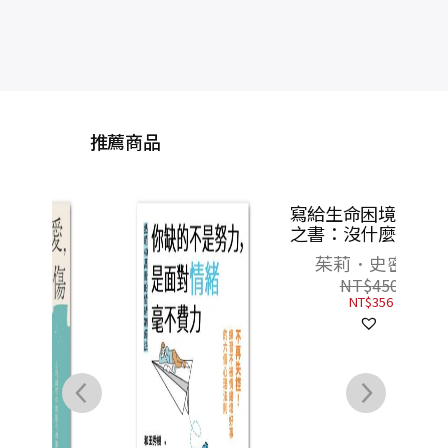
推薦商品
【最
是換
發生
諮
率〕
對
（限