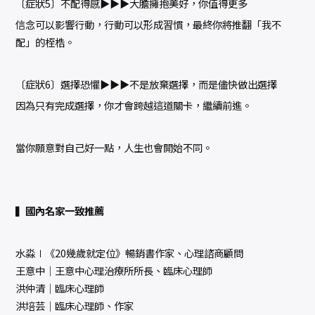
〔症狀5〕不配得感▶▶▶大膽擁抱美好，你值得更多
信念可以影響行動，行動可以形成習慣，最終你將推翻「我不
配」的桎梏。
〔症狀6〕選擇恐懼▶▶▶不是放棄選擇，而是儘快做出選擇
因為只有完成選擇，你才會跨越這道關卡，繼續前進。
當你願意對自己好一點，人生也會開始不同。
▍國內名家一致推薦
水淼∣《20幾歲就定位》暢銷書作家、心理諮商顧問
王意中│王意中心理治療所所長、臨床心理師
洪仲清│臨床心理師
洪培芸│臨床心理師、作家