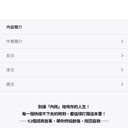
就
是
對
自
己
太
差
內容簡介
：
過
分
作者簡介
善
良
不
是
目次
好
事
！
序文
停
止
取
悅
選文
，
過
想
要
的
別讓「內耗」拖垮你的人生！
生
活
每一個快撐不下去的時刻，都值得打開這本書！
數
量
──52個諮商故事，帶你終結創傷，找回自我──