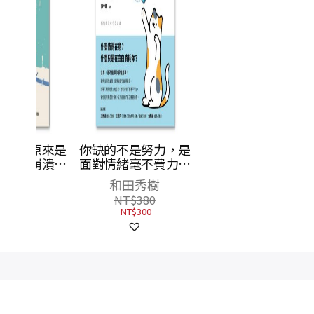
原來是
你缺的不是努力，是
寫給生命困境的解答
崩潰的
面對情緒毫不費力：
之書：沒什麼過不去
醒你：
不再失控！練習不被
的！面對人生的狂風
和田秀樹
茱莉．史密斯
！
情緒壞好事的六個心
暴雨，你也能安然度
NT$
380
NT$
450
理法則
過
NT$
300
NT$
356