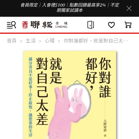
會員限定｜入會禮$100｜點數回饋最高享2%｜不定
期獨家試讀本
首頁
生活
心理
你對誰都好，就是對自己太差：過分善良不是好事！停止取悅，過想要的生活