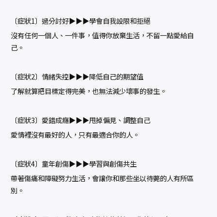
〔症狀1〕過分討好▶▶▶學會自我設限和拒絕
沒有任何一個人、一件事，值得你放棄生活，不留一點愛給自
己。
〔症狀2〕情緒失控▶▶▶降低自己的期望值
了解就算把目標定得完美，也無法減少壞事的發生。
〔症狀3〕愛錯成癮▶▶▶甩掉偏見、調整自己
愛情裡沒有最好的人，只有最適合你的人。
〔症狀4〕童年創傷▶▶▶學習與創傷共生
帶著傷痛和障礙努力生活，會讓你和那些坐以待斃的人有所區
別。