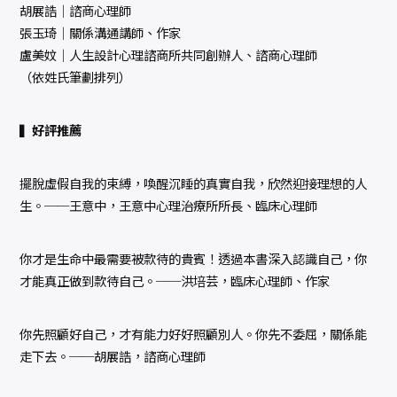
胡展誥│諮商心理師
張玉琦│關係溝通講師、作家
盧美妏│人生設計心理諮商所共同創辦人、諮商心理師
（依姓氏筆劃排列）
▍好評推薦
擺脫虛假自我的束縛，喚醒沉睡的真實自我，欣然迎接理想的人
生。──王意中，王意中心理治療所所長、臨床心理師
你才是生命中最需要被款待的貴賓！透過本書深入認識自己，你
才能真正做到款待自己。──洪培芸，臨床心理師、作家
你先照顧好自己，才有能力好好照顧別人。你先不委屈，關係能
走下去。──胡展誥，諮商心理師