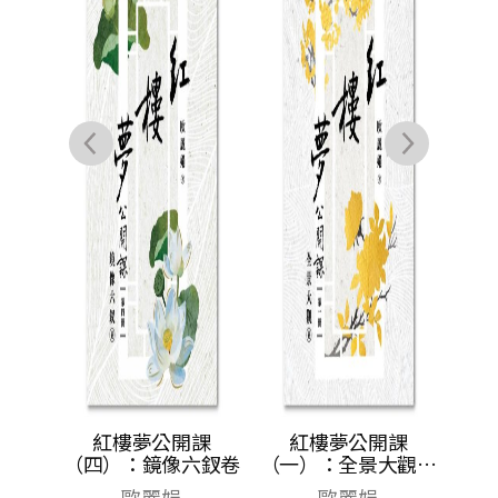
更快
紅樓夢公開課
紅樓夢公開課
神還
（四）：鏡像六釵卷
（一）：全景大觀卷
真相與
【修訂新版】
歐麗娟
歐麗娟