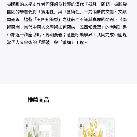
被矇眼的文學史作者們誣衊為抄襲的漢代「擬騷」問題；被腦袋
僵固的學者們將「實用性」與「藝術性」一刀兩斷的文體、文類
問題等，這些「五四知識型」之迷蔽而不識其真理的問題，《學
術突圍：當代中國人文學術如何突破「五四知識型」的圍城》書
中都逐一滌塵刮垢，揭明要義；意圖呼喚學界，共同完成中國現
當代人文學術的「爆破」與「重構」工程。
推薦商品
長
代