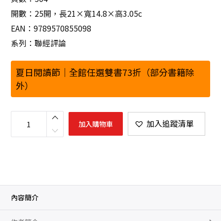
開數：25開，長21×寬14.8×高3.05c
EAN：9789570855098
系列：聯經評論
夏日閱讀節｜全館任選雙書73折（部分書籍除
外）
學
術
加入追蹤清單
加入購物車
突
圍
：
當
代
中
國
人
文
學
術
內容簡介
如
何
突