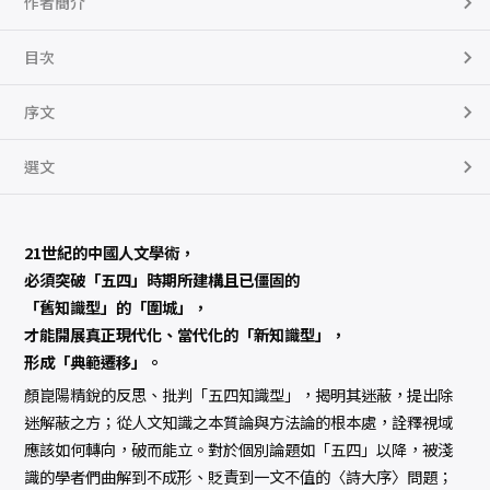
作者簡介
破
「
五
四
目次
知
識
型
序文
」
的
圍
城
選文
數
量
21世紀的中國人文學術，
必須突破「五四」時期所建構且已僵固的
「舊知識型」的「圍城」，
才能開展真正現代化、當代化的「新知識型」，
形成「典範遷移」。
顏崑陽精銳的反思、批判「五四知識型」，揭明其迷蔽，提出除
迷解蔽之方；從人文知識之本質論與方法論的根本處，詮釋視域
應該如何轉向，破而能立。對於個別論題如「五四」以降，被淺
識的學者們曲解到不成形、貶責到一文不值的〈詩大序〉問題；