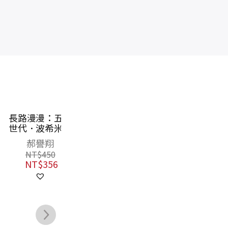
小說的信仰【修
紅樓夢公開課
紅
訂新版】
（二）：細論寶
（
黛釵卷【修訂新
閻連科
歐麗娟
版】
NT$
390
NT$
580
NT$
308
NT$
458