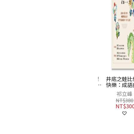
紅樓夢公開課
井底之蛙比你
（一）：全景大
快樂：成語典
觀卷【修訂新
神還原，才是
歐麗娟
祁立峰
版】
生真相與智慧
NT$
600
NT$
380
NT$
474
NT$
300