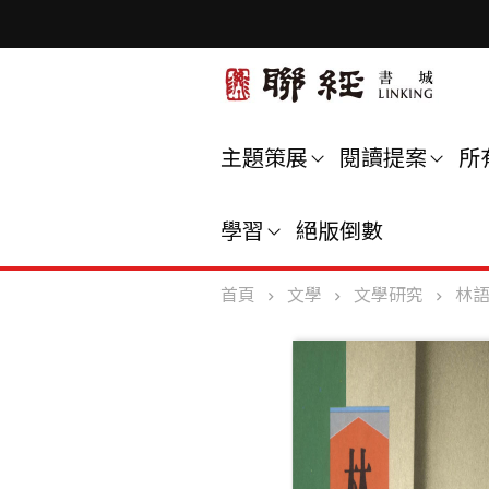
主題策展
閱讀提案
所
學習
絕版倒數
首頁
文學
文學研究
林