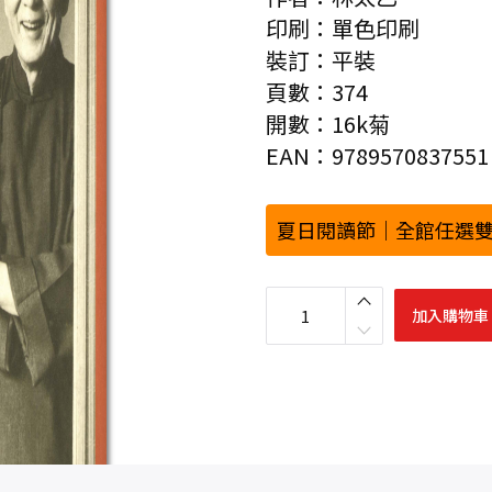
印刷：單色印刷
裝訂：平裝
頁數：374
開數：16k菊
EAN：9789570837551
夏日閱讀節｜全館任選雙
林
語
加入購物車
堂
傳
數
量