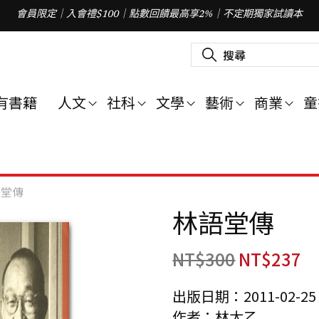
會員限定｜入會禮$100｜點數回饋最高享2%｜不定期獨家試讀本
搜
尋
關
鍵
字
有書籍
人文
社科
文學
藝術
商業
童
:
語堂傳
林語堂傳
NT$
300
NT$
237
出版日期：2011-02-25
作者：林太乙