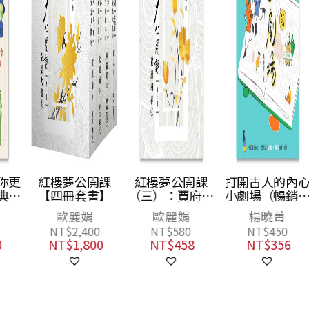
更
紅樓夢公開課
紅樓夢公開課
打開古人的內心
故
【四冊套書】
（三）：賈府四
小劇場（暢銷增
人
春卷【修訂新
訂版）：15篇核
歐麗娟
歐麗娟
楊曉菁
版】
心古文，透視古
NT$
2,400
NT$
580
NT$
450
人各種內心糾
NT$
1,800
NT$
458
NT$
356
結，古文閱讀一
把抓！