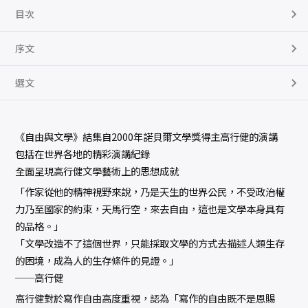
目次
序文
選文
《自由與文學》結集自2000年諾貝爾文學獎得主高行健的演講
包括在世界各地的精彩演講紀錄
全面呈現高行健文學藝術上的思想成就
「作家從他的精神視野來說，乃是天生的世界公民，不受政治權
力乃至國家的約束，天馬行空，來去自由，這也是文學本身具有
的品格。」
「文學改造不了這個世界，只能採取文學的方式去描述人類生存
的困境，成為人的生存條件的見證。」
──高行健
高行健對於寫作自由高度重視，認為「寫作的自由既不是恩賜