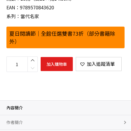
EAN：9789570843620
系列：當代名家
夏日閱讀節｜全館任選雙書73折（部分書籍除
外）
自
由
加入追蹤清單
加入購物車
與
文
學
數
量
內容簡介
作者簡介