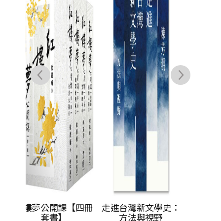
【修訂新版】
卷
歐麗娟
NT$
580
NT$
458
【四冊
走進台灣新文學史：
方法與視野