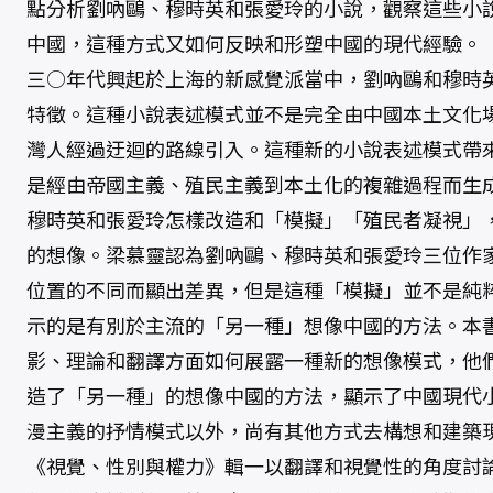
點分析劉吶鷗、穆時英和張愛玲的小說，觀察這些小
中國，這種方式又如何反映和形塑中國的現代經驗。
三○年代興起於上海的新感覺派當中，劉吶鷗和穆時
特徵。這種小說表述模式並不是完全由中國本土文化
灣人經過迂迴的路線引入。這種新的小說表述模式帶
是經由帝國主義、殖民主義到本土化的複雜過程而生
穆時英和張愛玲怎樣改造和「模擬」「殖民者凝視」
的想像。梁慕靈認為劉吶鷗、穆時英和張愛玲三位作
位置的不同而顯出差異，但是這種「模擬」並不是純
示的是有別於主流的「另一種」想像中國的方法。本
影、理論和翻譯方面如何展露一種新的想像模式，他
造了「另一種」的想像中國的方法，顯示了中國現代
漫主義的抒情模式以外，尚有其他方式去構想和建築
《視覺、性別與權力》輯一以翻譯和視覺性的角度討