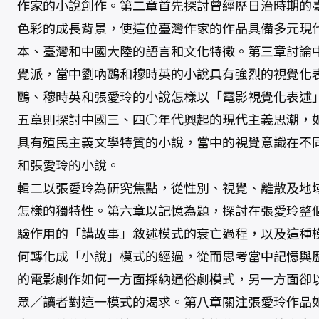
作家的小說創作。第二章首先探討曾經歷日治時期的
色彩的成長背景，使這位臺灣作家的作品具備多元現
本、臺灣和中國大陸的語言和文化特徵。第三章討論
覺派，當中劉吶鷗和穆時英的小說具有強烈的視覺化
鷗、穆時英和張愛玲的小說怎樣以「電影視覺化表述
五章則探討中國三、四○年代興起的現代主義思潮，
具有殖民主義文學特質的小說，當中的視覺意識在不
和張愛玲的小說。
輯二以張愛玲為研究焦點，從性別、視覺、離散及地
怎樣的獨特性。第六章以記憶為題，探討在張愛玲整
驗作用的「講故事」敘述模式的衰亡過程，以及這種
何轉化成「小說」模式的經過，從而思考當中記憶與
的電影劇作如何一方面採納通俗劇模式，另一方面卻
眾／讀者對這一模式的渴求。第八章關注張愛玲作品