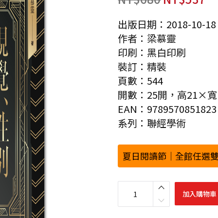
出版日期：2018-10-18
作者：梁慕靈
印刷：黑白印刷
裝訂：精裝
頁數：544
開數：25開，高21×寬1
EAN：9789570851823
系列：聯經學術
夏日閱讀節｜全館任選雙
視
覺
加入購物車
、
性
別
與