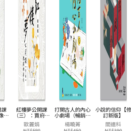
紅樓夢公開課
打開古人的內心
小說的信仰【修
六
（三）：賈府四
小劇場（暢銷增
訂新版】
春卷【修訂新
訂版）：15篇核
歐麗娟
楊曉菁
閻連科
版】
心古文，透視古
NT$
580
NT$
450
NT$
390