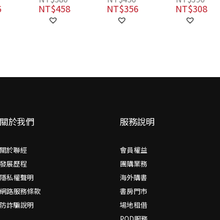
人各種內心糾
NT$
458
NT$
356
NT$
308
結，古文閱讀一
把抓！
關於我們
服務說明
關於聯經
會員權益
發展歷程
團購業務
隱私權聲明
海外購書
網路服務條款
書房門市
防詐騙說明
場地租借
POD服務