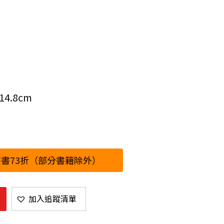
4.8cm
書73折（部分書籍除外）
加入追蹤清單