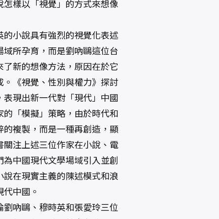
說怎樣以「視覺」的方式來想像
英的小說具有強烈的視覺化表述
場域所孕育，而是劉吶鷗這位台
來了新的想像方法，原因在於它
成。《視覺、性別與權力》探討
，表現出新一代對「現代」中國
家的「模擬」策略，由於時代和
粹的複製，而是一種再創造，顯
書關注上述三位作家在小說、電
們為中國現代文學場域引入並創
小說在現實主義的陳述模式和浪
現代中國。
論劉吶鷗、穆時英和張愛玲三位