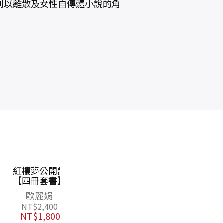
則以離散及女性自傳體小說的角
長路漫漫：五四
井底之蛙比你更
走
世代．波希米亞
快樂：成語典故
史
人
神還原，才是人
郝譽翔
祁立峰
生真相與智慧
NT$
450
NT$
380
NT$
356
NT$
300