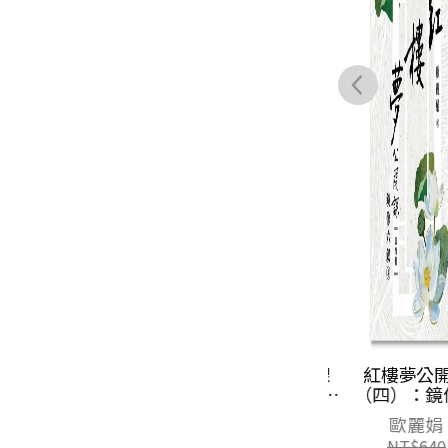
紅樓夢公開課
紅樓夢公開課
（一）：全景大
（四）：鏡像
觀卷【修訂新
釵卷
歐麗娟
歐麗娟
版】
NT$
600
NT$
640