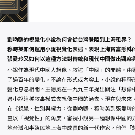
權
力
：
從
劉
吶
鷗
、
穆
劉吶鷗的視覺化小說為何會從台灣登陸到上海租界？
時
英
穆時英如何運用小說視覺化表述，表現上海貧富懸殊
到
張
張愛玲又如何以這種方法對傳統和現代中國做出觀察
愛
玲
的
小說作為現代中國人想像、敘述「中國」的開端，由
小
說
了過百年的變化。不論在形式或內容上，小說的種種
想
像
變化息息相關。王德威在一九九三年提出關注「想像
數
量
過小說這種敘事模式去想像中國的過去、現在與未來
在《視覺、性別與權力：從劉吶鷗、穆時英到張愛玲
靈以「視覺性」的角度，審視小說另一種想像中國的
地台灣和半殖民地上海中成長的新一代作家，他們「