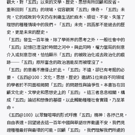
觀大，對「五四」以來的文學、歷史、思想有所回顧和反省。
重新回到「五四」的現場，從容觀賞「五四」傳奇。「五四」未
完，它的成敗到今天仍在刺痛生活於麻木、順從、不安、失落了
理想的種種情境中的我們。「五四」未完，因爲那不是過去的歷
史，更是未來的歷史。
「五四」發生一百年後，除了學術界的思考之外，一般社會中的
「五四」記憶已湮沒於時間之河中。與此同時，權力當局的刻意
介入或刻意忽視，恰恰顯示「五四」的被政治化或去政治化的痕
跡──「五四」原所富含的政治潛能反而被埋沒了。
「五四」的意義不應僅止於此。「五四」不遠，卻已有考掘的必
要。《五四@100：文化，思想，歷史》邀請51位來自不同領域
的學者於不同面相揭開「五四」的問題性與論爭性。本書旨在回
顧文化史、文學史和思想史上的「五四」。這三者息息相關，構
成「五四」論述和想像的基礎，以此觸動種種社會實踐，乃至革
命。
《五四@100》以眾聲喧嘩的形式呼應「五四」精神：各抒己見，
自由表達。回望過去這一百年中國與華語世界動盪不安，我們見
證種種最好與最壞的可能。回顧「五四」，我們理解我們所處的