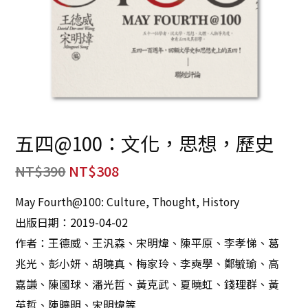
五四@100：文化，思想，歷史
NT$
390
NT$
308
May Fourth@100: Culture, Thought, History
出版日期：2019-04-02
作者：王德威、王汎森、宋明煒、陳平原、李孝悌、葛
兆光、彭小妍、胡曉真、梅家玲、李奭學、鄭毓瑜、高
嘉謙、陳國球、潘光哲、黃克武、夏曉虹、錢理群、黃
英哲、陳曉明、宋明煒等