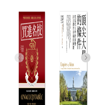
環境管制：權力、市
這2
場與責任
成癮
人
葉俊榮
NT$
580
NT$
493