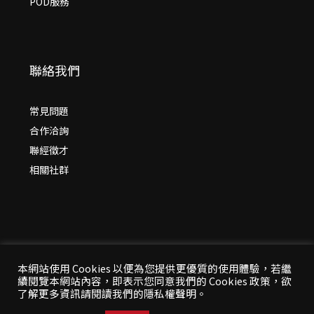
POD服務
聯絡我們
常見問題
合作洽詢
聯經徵才
相關社群
本網站使用 Cookies 以便為您提供更優質的使用體驗，若繼
續閱覽本網站內容，即表示您同意我們的 Cookies 政策，欲
© 2026 年
聯經出版：思考，連結過去與未來
了解更多資訊請閱讀我們的隱私權聲明。
All Rights Reserved | 本站台資料為版權所有，非經同
意請勿作任何形式之轉載使用