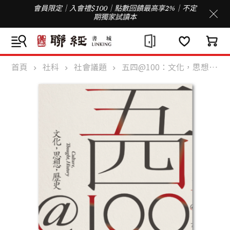
會員限定｜入會禮$100｜點數回饋最高享2%｜不定
期獨家試讀本
首頁
社科
社會議題
五四@100：文化，思想，歷史