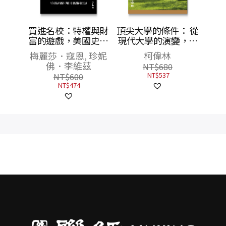
權與財
頂尖大學的條件： 從
國史上
現代大學的演變，洞
欺案
見教育卓越的關鍵
 珍妮
柯偉林
茲
NT$
680
NT$
537