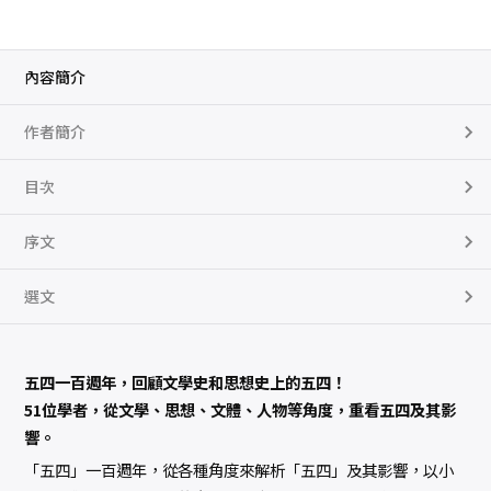
化
，
思
想
，
內容簡介
歷
史
數
作者簡介
量
目次
序文
選文
五四一百週年，回顧文學史和思想史上的五四！
51位學者，從文學、思想、文體、人物等角度，重看五四及其影
響。
「五四」一百週年，從各種角度來解析「五四」及其影響，以小