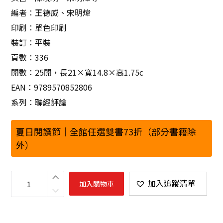
編者：王德威、宋明煒
印刷：單色印刷
裝訂：平裝
頁數：336
開數：25開，長21×寬14.8×高1.75c
EAN：9789570852806
系列：聯經評論
夏日閱讀節｜全館任選雙書73折（部分書籍除
外）
五
四
加入追蹤清單
加入購物車
@
1
0
0
：
文