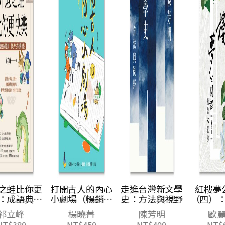
更
打開古人的內心
走進台灣新文學
紅樓夢公開課
故
小劇場（暢銷增
史：方法與視野
（四）：鏡像六
人
訂版）：15篇核
釵卷
楊曉菁
陳芳明
歐麗娟
心古文，透視古