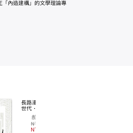
正「內造建構」的文學理論專
長路漫漫：五四
紅樓夢公開課
紅樓夢公開課
紅
世代．波希米亞
（三）：賈府四
（二）：細論寶
【
人
春卷【修訂新
黛釵卷【修訂新
郝譽翔
歐麗娟
歐麗娟
版】
版】
NT$
450
NT$
580
NT$
580
NT$
356
NT$
458
NT$
458