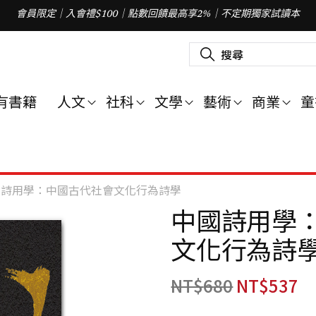
會員限定｜入會禮$100｜點數回饋最高享2%｜不定期獨家試讀本
搜
尋
關
鍵
字
有書籍
人文
社科
文學
藝術
商業
童
:
國詩用學：中國古代社會文化行為詩學
中國詩用學
文化行為詩
NT$
680
NT$
537