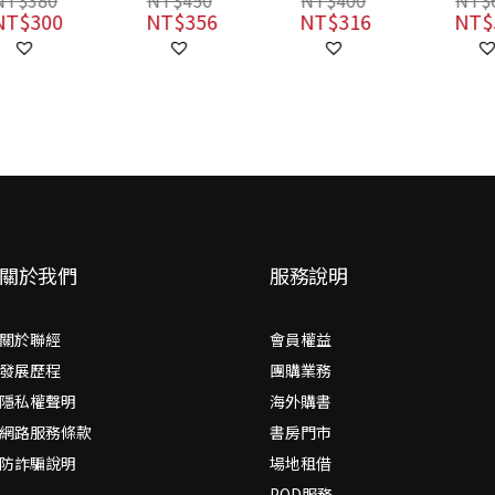
NT$
450
NT$
400
NT$
640
人各種內心糾
NT$
356
NT$
316
NT$
506
結，古文閱讀一
把抓！
關於我們
服務說明
關於聯經
會員權益
發展歷程
團購業務
隱私權聲明
海外購書
網路服務條款
書房門市
防詐騙說明
場地租借
POD服務