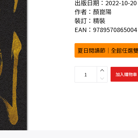
出版日期：2022-10-20
作者：顏崑陽
裝訂：精裝
EAN：9789570865004
夏日閱讀節｜全館任選雙
中
國
加入購物車
詩
用
學
：
中
國
古
代
社
會
文
化
行
為
詩