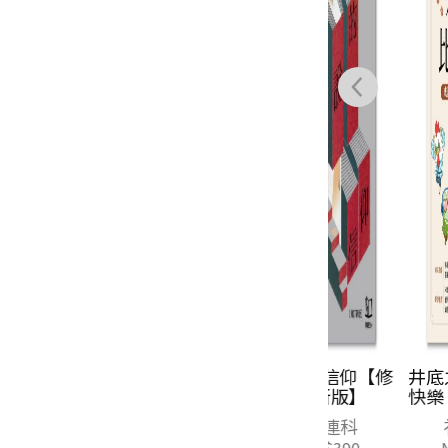
小說的信仰【修
井底之蛙比你
訂新版】
快樂：成語典
神還原，才是
閻連科
祁立峰
生真相與智慧