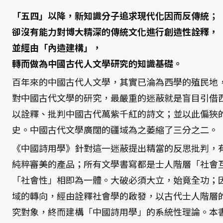
學
數
「五四」以降，新知識分子追求現代化因而反傳統；
量
卻沒有能力對博大精深的傳統文化進行創造性詮釋，
並經由「內造建構」，
轉而做為中國古代人文學研究的知識基礎。
百年來的中國古代人文學，其實已淪為西學的殖民地
對中國古代文學的研究，最嚴重的迷蔽就是盲目引借
以詮釋、批判中國古代萬紫千紅的詩文；並以此偏狹
史。中國古代文學廣闊的疆域為之萎縮了三分之二。
《中國詩用學》針對這一迷蔽提出精當的反思批判，
純粹審美的產品；所有文學書寫都是士人階層「社會
「社會性」相即為一體。大破必須大立，始竟全功；
域的轉向，經由詮釋社會學的啟發，以古代士人階層
究對象，終而建構「中國詩用學」的系統性理論。本