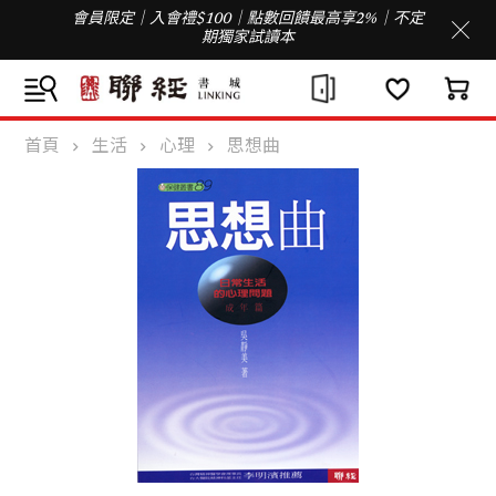
會員限定｜入會禮$100｜點數回饋最高享2%｜不定
期獨家試讀本
首頁
生活
心理
思想曲