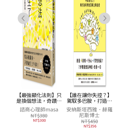
的解答
【最強顯化法則】只
【誰在讓你失控？】
過不去
是換個想法，奇蹟就
駕馭多巴胺，打造最
的狂風
發生了：讓〔內在頻
強大腦行動力：不靠
斯
諮商心理師masa
安納斯塔西雅．赫羅
安然度
率〕與〔夢想〕自動
意志力！用行為科學
尼斯博士
NT$
380
對接，好運一直來
找回專注與自控
NT$
300
NT$
450
NT$
356