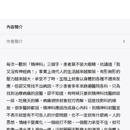
內容簡介
作者簡介
每次一聽到「精神科」三個字，患者莫不張大眼睛，抗議道「我
又沒有神經病！」事實上現代人的生活越來越緊張、有形無形的
壓力越來越大，承受不了時，生理上就會以身體的各種不適來反
應，但卻又常找不出病因。不少患者多年來跑遍醫院各科，只為
找到治療病痛的良醫，卻不知道，有時候只要到精神科找醫師談
一談、吃幾天的藥，病痛很快就會迎刃而解，這是找對科的緣
故。很多醫師都說，精神科應該改成身心內科，到精神科就醫並
不表示就是有不可告人的什麼問題，也不一定就有什麼病。人的
思想、情緒千變萬化，一個結打不開、一個壓力承受不住，就可
能像一滴水滴入湖中一樣，泛起圈圈不斷擴大的漣漪，在身體上