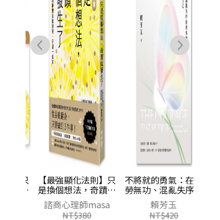
則】只
【最強顯化法則】只
不將就的勇氣：在徒
奇蹟就
是換個想法，奇蹟就
勞無功、混亂失序的
內在頻
發生了：讓〔內在頻
世界裡，找到最堅定
sa
諮商心理師masa
賴芳玉
〕自動
率〕與〔夢想〕自動
的自己
NT$
380
NT$
420
直來
對接，好運一直來