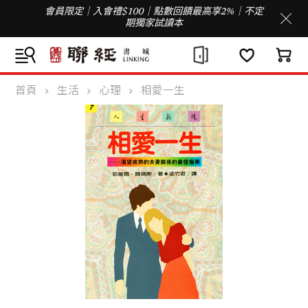
會員限定｜入會禮$100｜點數回饋最高享2%｜不定
期獨家試讀本
首頁
生活
心理
相愛一生