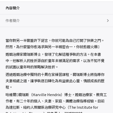
內容簡介
作者簡介
當你對另一半鄭重許下諾言，你就可能為自己打開了快樂之門。
然而，為什麼當你愈渴求與另一半親密合一，你就愈趨火爆
婚姻治療家韓瑞斯博士，發現了化解這種爭執的方法。在本書
中，他解析人的挫折源自於童年未被滿足的需求，以及不知不覺
的試圖以童年時的策略解決挫折。
透過婚姻治療中獨特的十周在家練習課程，韓瑞斯博士將指導你
夫妻相處之道，讓爭執逐日轉化為有益彼此心靈、情感成長的歷
程。
哈維爾韓瑞斯（Harville Hendrix）博士，婚姻治療家、教育工
作者，有二十年的個人、夫妻、家庭、團體治療指導經驗。目前
為達拉斯、紐約人際關係治療研究中心（The Institute for