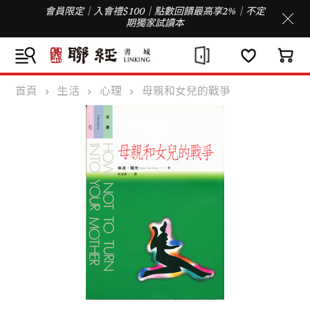
會員限定｜入會禮$100｜點數回饋最高享2%｜不定
期獨家試讀本
首頁
生活
心理
母親和女兒的戰爭