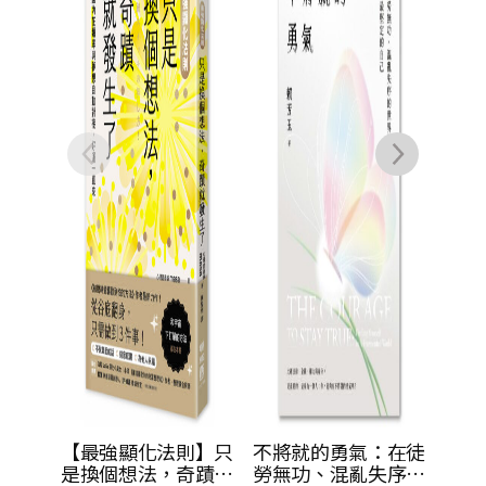
不再
情緒
【最強顯化法則】只
不將就的勇氣：在徒
是換個想法，奇蹟就
勞無功、混亂失序的