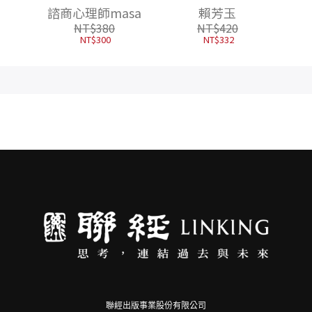
發生了：讓〔內在頻
世界裡，找到最堅定
諮商心理師masa
賴芳玉
率〕與〔夢想〕自動
的自己
NT$
380
NT$
420
對接，好運一直來
NT$
300
NT$
332
聯經出版事業股份有限公司