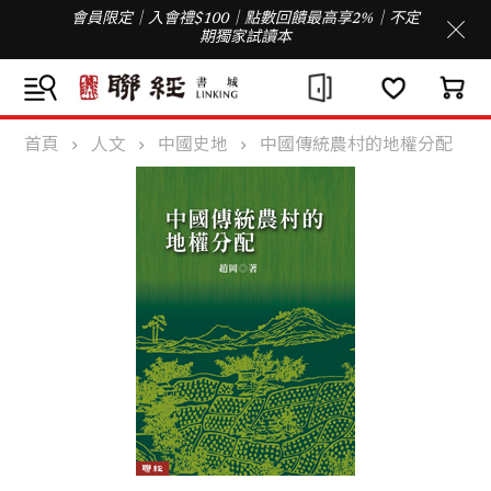
會員限定｜入會禮$100｜點數回饋最高享2%｜不定
期獨家試讀本
首頁
人文
中國史地
中國傳統農村的地權分配