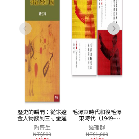
NT$
332
從宋遼
毛澤東時代和後毛澤
寸金蓮
東時代（1949-
2009）：另一種歷史
錢理群
書寫（上、下）
NT$
1,000