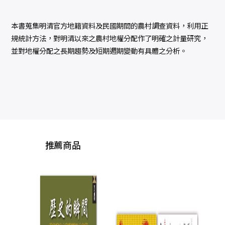
本書蒐集明清官方地籍資料及民國期間的農村調查資料，利用正
規統計方法，對明清以來之農村地權分配作了明確之計量研究，
並對地權分配之長期趨勢及短期週期變動有具體之分析。
推薦商品
錦衣衛：紅蟒、飛
中
魚、繡春刀，帝王心
機與走向失控的權力
熊劍平
爪牙
NT$
420