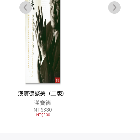
（二
漢寶德談美（二版）
藝術的故事（暢銷紀
念新校版）
漢寶德
宮布利希
NT$
380
NT$
300
NT$
1,300
NT$
1,027