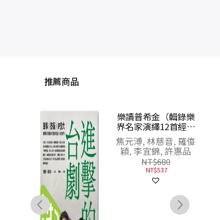
推薦商品
樂讀普希金（輯錄樂
成
界名家演繹12首經典
絲：
曲目，超過72分鐘的
焦元溥, 林慈音, 羅俊
V
聆音盛宴）【CD套書
穎, 李宜錦, 許惠品
首刷限量五位台灣頂
NT$
680
尖音樂人親簽版】
NT$
537