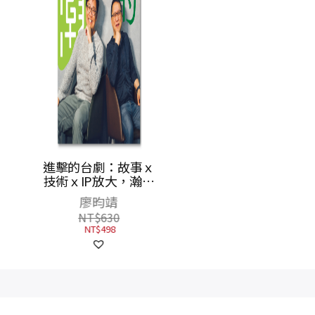
30首
進擊的台劇：故事ｘ
漫畫，
技術ｘIP放大，瀚草
傳奇
與合影視如何打造影
斯萊
廖昀靖
視台流，走向世界！
NT$
630
【隨書附贈《這些年
NT$
498
的台灣影視得獎作
品》別冊】