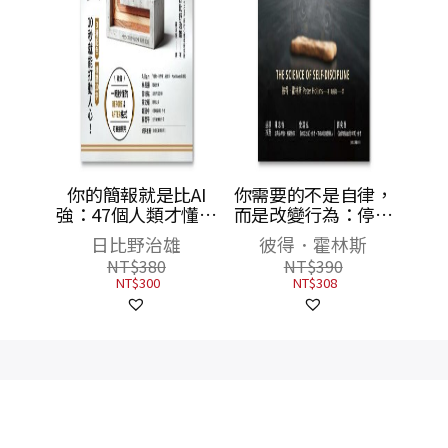
成為理
你的簡報就是比AI
你需要的不是自律，
會計
強：47個人類才懂的
而是改變行為：停止
，打造
PPT技巧
對抗大腦本能，讓對
日比野治雄
彼得．霍林斯
！
的選擇變簡單
NT$
380
NT$
390
NT$
300
NT$
308