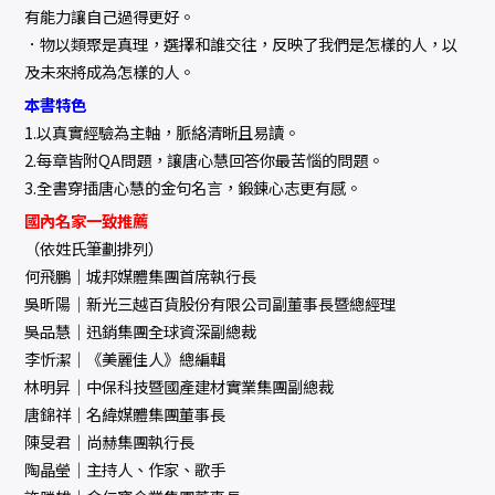
有能力讓自己過得更好。
．物以類聚是真理，選擇和誰交往，反映了我們是怎樣的人，以
及未來將成為怎樣的人。
本書特色
1.以真實經驗為主軸，脈絡清晰且易讀。
2.每章皆附QA問題，讓唐心慧回答你最苦惱的問題。
3.全書穿插唐心慧的金句名言，鍛鍊心志更有感。
國內名家一致推薦
（依姓氏筆劃排列）
何飛鵬│城邦媒體集團首席執行長
吳昕陽│新光三越百貨股份有限公司副董事長暨總經理
吳品慧│迅銷集團全球資深副總裁
李忻潔│《美麗佳人》總編輯
林明昇│中保科技暨國產建材實業集團副總裁
唐錦祥│名緯媒體集團董事長
陳旻君│尚赫集團執行長
陶晶瑩│主持人、作家、歌手