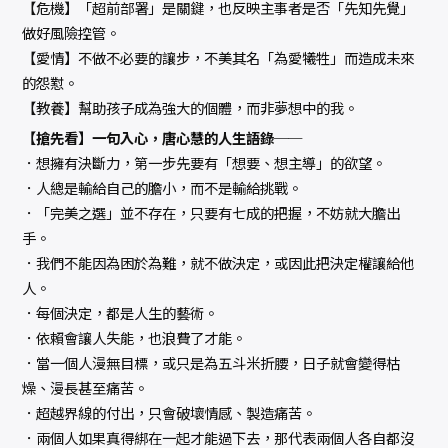
【危機】「超前部署」是關鍵，也反映主事者是否「先知先覺」
做好風險控管。
【愛情】不做不必要的讓步，不美其名「為愛犧牲」而造成未來
的怨懟。
【教養】幫助孩子成為強大的個體，而非夢想中的我。
【搶先看】一句入心，唐心慧的人生語錄──
．想擁有決斷力，第一步先要有「想要、想主導」的欲望。
．人總是輸給自己的膽小，而不是輸給挑戰。
．「完美之選」並不存在，只要有七成的把握，不妨就大膽出
手。
．我們不能因為困於為難，就不做決定，或因此把決定權讓給他
人。
．每個決定，都是人生的藝術。
．依賴會讓人失能，也浪費了才能。
．當一個人漫無目標，或只是為五斗米折腰，日子就會變得枯
燥、漫長甚至痛苦。
．超越界線的付出，只會破壞情感、製造痛苦。
．兩個人如果真得綁在一起才能過下去，那代表兩個人各自都沒