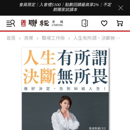
會員限定｜入會禮$100｜點數回饋最高享2%｜不定
期獨家試讀本
首頁
商業
職場工作術
人生有所謂，決斷無所畏：電通集團CEO唐心慧分享如何做好決定，告別糾結人生！（附「練出決斷力」引導式筆記）