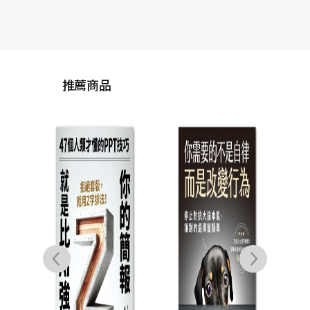
推薦商品
為什
教說
教
艾莉
則，