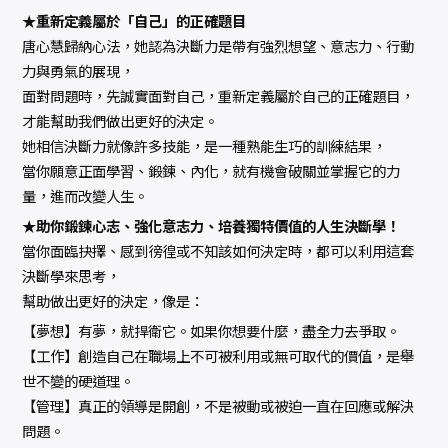
★重新定義屬於「自己」的正確題目
唐心慧歸納心法，她認為決斷力是帶有強烈想望、意志力、行動
力與勇氣的展現，
面對問題時，先誠實面對自己，重新定義屬於自己的正確題目，
才能幫助我們做出更好的決定。
她相信決斷力就像許多技能，是一種熟能生巧的訓練結果，
當你願意正面學習、鍛鍊、內化，就有機會破關並掌握它的力
量，進而改變人生。
★助你鍛鍊心志、強化意志力、培養獨特價值的人生決斷學！
當你面臨抉擇、感到徬徨或不知該如何決定時，都可以利用這套
決斷學來思考，
幫助做出更好的決定，像是：
【夢想】有夢，就捍衛它。如果你想要什麼，盡全力去爭取。
【工作】創造自己在職場上不可被利用或無可取代的價值，是舉
世不變的硬道理。
【管理】真正的領導是開創，不是被動或被迫一直在回應或解決
問題。