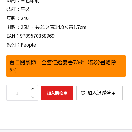
印刷：單色印刷
裝訂：平裝
頁數：240
開數：25開，長21×寬14.8×高1.7cm
EAN：9789570858969
系列：People
夏日閱讀節｜全館任選雙書73折（部分書籍除
外）
人
生
加入追蹤清單
加入購物車
有
所
謂
，
決
斷
無
所
畏