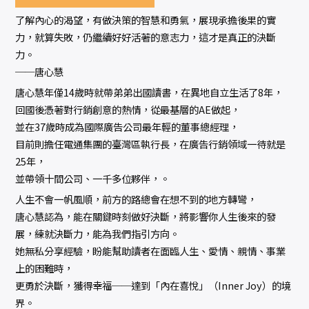
了解內心的渴望，有做決策的智慧和勇氣，展現承擔後果的實
力，就算失敗，仍繼續好好活著的意志力，這才是真正的決斷
力。
──唐心慧
唐心慧年僅14歲時就帶弟弟出國讀書，在異地自立生活了8年，
回國後憑著對行銷創意的熱情，從最基層的AE做起，
並在37歲時成為國際廣告公司最年輕的董事總經理，
目前則擔任電通集團的臺灣區執行長，在廣告行銷領域一待就是
25年，
並帶領十間公司、一千多位夥伴，。
人生不會一帆風順，前方的路總會在想不到的地方轉彎，
唐心慧認為，能在關鍵時刻做好決斷，將影響你人生後來的發
展，練就決斷力，能為我們指引方向。
她無私分享經驗，盼能幫助讀者在面臨人生、愛情、親情、事業
上的困難時，
更勇於決斷，獲得幸福──達到「內在喜悅」（Inner Joy）的境
界。