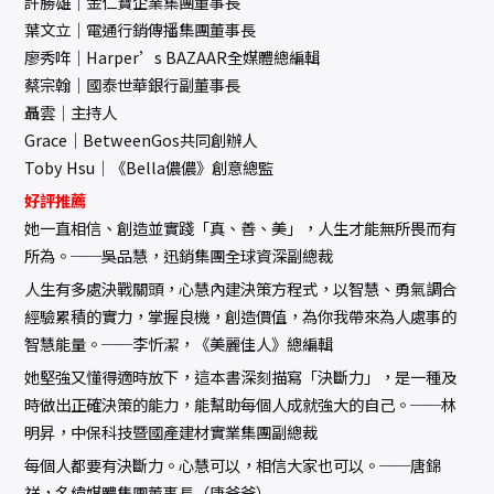
許勝雄│金仁寶企業集團董事長
葉文立│電通行銷傳播集團董事長
廖秀哖│Harper’s BAZAAR全媒體總編輯
蔡宗翰│國泰世華銀行副董事長
聶雲│主持人
Grace│BetweenGos共同創辦人
Toby Hsu│《Bella儂儂》創意總監
好評推薦
她一直相信、創造並實踐「真、善、美」，人生才能無所畏而有
所為。──吳品慧，迅銷集團全球資深副總裁
人生有多處決戰關頭，心慧內建決策方程式，以智慧、勇氣調合
經驗累積的實力，掌握良機，創造價值，為你我帶來為人處事的
智慧能量。──李忻潔，《美麗佳人》總編輯
她堅強又懂得適時放下，這本書深刻描寫「決斷力」，是一種及
時做出正確決策的能力，能幫助每個人成就強大的自己。──林
明昇，中保科技暨國產建材實業集團副總裁
每個人都要有決斷力。心慧可以，相信大家也可以。──唐錦
祥，名緯媒體集團董事長（唐爸爸）