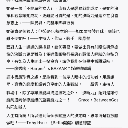
她是一位「不簡單的女人」。沒有人是輕易就能成功，是她的決
策和觀念讓她成功，更難能可貴的是，她的決斷力是建立在良善
意志上。──陳旻君，尚赫集團執行長
她確實是個狠人；但卻是4.0版本的──如果要登陸月球，應該也
難不倒她吧！──主持人、作家、歌手 陶晶瑩
面對人生一道道的選擇題，談何容易，要做出具有前瞻性與承擔
性的決斷力更是難為！電通集團執行長唐心慧個人經驗的無私分
享，有如為人生開出一帖良方，讓你我能在無畏中嘗甜滋味。
──廖秀哖，Harper’s BAZAAR全媒體總編輯
這本書最珍貴之處，是能看到一位眾人眼中的成功者，用最謙
卑、真實的態度和讀者分享她的人生觀點。──聶雲，主持人
職場中，除了專業技能與溝通技巧之外，「決斷力」絕對是讓你
能夠邁向領導層級的重要能力之一！──Grace，BetweenGos
共同創辦人
人生有所謂！所以遇到每個事關重大的決定時，思考清楚就放膽
做吧！──Toby Hsu，《Bella儂儂》創意總監