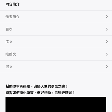
：
電
內容簡介
通
集
團
作者簡介
C
E
O
唐
目次
心
慧
分
序文
享
如
何
做
推薦文
好
決
定
選文
，
告
別
糾
結
人
幫助你不再迷航、改變人生的勇氣之書！
生
！
練習如何優化決策、做好決斷，活得更精采！
（
附
「
練
出