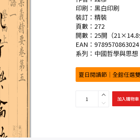
印刷：黑白印刷
裝訂：精裝
頁數：272
開數：25開（21×14.
EAN：9789570863024
系列：中國哲學與思想
夏日閱讀節｜全館任選雙
孔
子
加入購物車
與
論
語
（
二
版
）
數
量