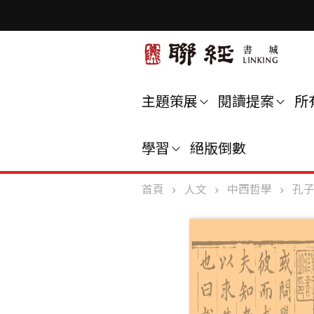
主題策展
閱讀提案
所
學習
絕版倒數
首頁
人文
中西哲學
孔