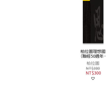
中的明
現代西洋哲學
查拉圖斯特拉如
柏拉圖理想國
學
史：尋索現代性
是說──給所有
（聯經50週年
之起源、發展及
人與沒有人的一
典書衣限定版
芬
蔡美麗
弗里德里希．尼
柏拉圖
困境（上、中、
部書
采
0
NT$
2,000
NT$
380
下）【附典藏書
7
NT$
1,500
NT$
300
NT$
480
盒】
NT$
379