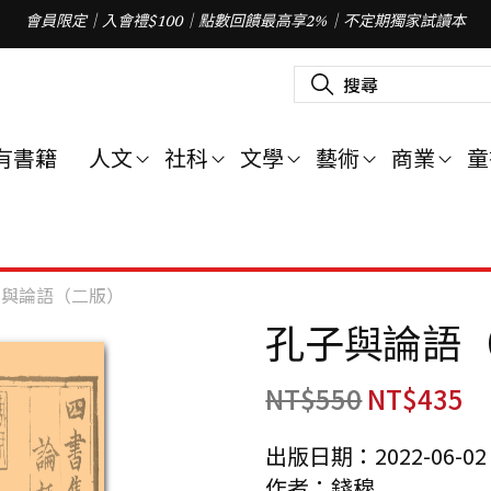
會員限定｜入會禮$100｜點數回饋最高享2%｜不定期獨家試讀本
搜
尋
關
鍵
字
有書籍
人文
社科
文學
藝術
商業
童
:
子與論語（二版）
孔子與論語
NT$
550
NT$
435
出版日期：2022-06-02
作者：錢穆