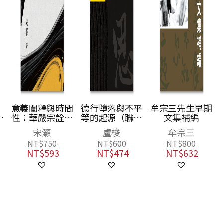
意義闡釋與時間
德行墮落與不平
牟宗三先生早期
經
性：華嚴宗詮釋
等的起源（聯經
文集補編
）
學相關哲學研究
50週年經典書衣
宋灝
盧梭
牟宗三
限定版）
NT$
750
NT$
600
NT$
800
NT$
593
NT$
474
NT$
632