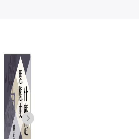
聖人的丹爐：中
人性之鏡：動物
華思想史與本土
倫理的歷史與哲
心理學
學
陳復
錢永祥
NT$
680
NT$
350
NT$
537
NT$
277