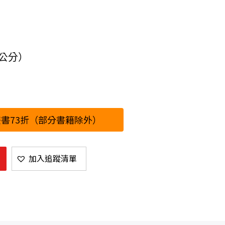
8公分）
書73折（部分書籍除外）
加入追蹤清單