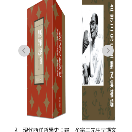
50
如是說
現代西洋哲學史：尋
牟宗三先生早期文集