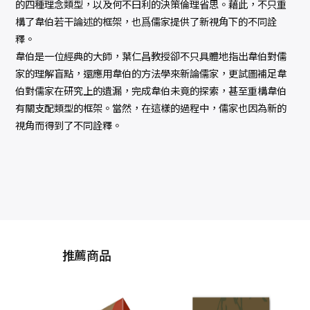
的四種理念類型，以及何不曰利的決策倫理省思。藉此，不只重
構了韋伯若干論述的框架，也爲儒家提供了新視角下的不同詮
釋。
韋伯是一位經典的大師，葉仁昌教授卻不只具體地指出韋伯對儒
家的理解盲點，還應用韋伯的方法學來新論儒家，更試圖補足韋
伯對儒家在研究上的遺漏，完成韋伯未竟的探索，甚至重構韋伯
有關支配類型的框架。當然，在這樣的過程中，儒家也因為新的
視角而得到了不同詮釋。
推薦商品
柏拉