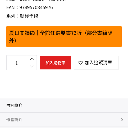
EAN：9789570845976
系列：聯經學術
夏日閱讀節｜全館任選雙書73折（部分書籍除
外）
儒
家
加入追蹤清單
加入購物車
與
韋
伯
的
五
個
對
話
數
量
內容簡介
作者簡介