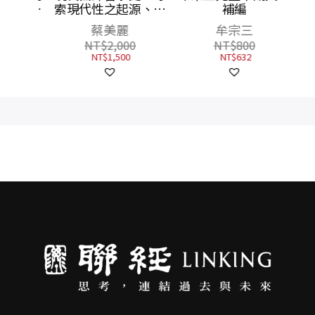
與沒有
索現代性之起源、發
補編
書
展及困境（上、中、
尼采
蔡美麗
牟宗三
下）【附典藏書盒】
NT$
2,000
NT$
800
NT$
1,500
NT$
632