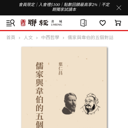
會員限定｜入會禮$100｜點數回饋最高享2%｜不定
期獨家試讀本
首頁
人文
中西哲學
儒家與韋伯的五個對話