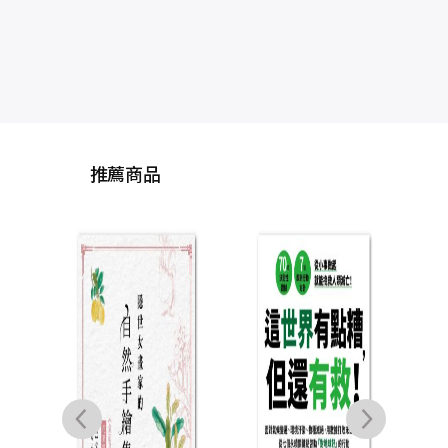
推薦商品
如
志？
特的
班傑