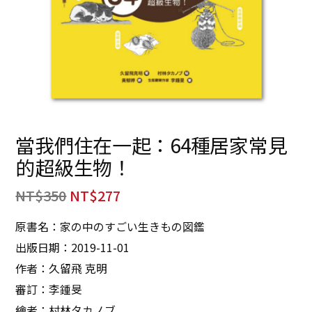
當我們住在一起：64種居家常見
的超級生物！
NT$
350
NT$
277
原書名：家の中のすごい生きもの図鑑
出版日期：2019-11-01
作者：久留飛 克明
審訂：李鍾旻
繪者：村林タカノブ