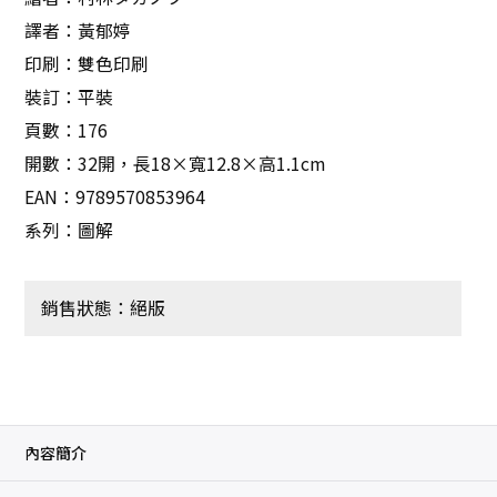
譯者：黃郁婷
印刷：雙色印刷
裝訂：平裝
頁數：176
開數：32開，長18×寬12.8×高1.1cm
EAN：9789570853964
系列：圖解
銷售狀態：絕版
內容簡介