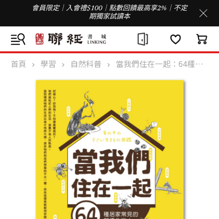
會員限定｜入會禮$100｜點數回饋最高享2%｜不定
期獨家試讀本
首頁
學習
自然科普
當我們住在一起：64種居家常見的超級生物！