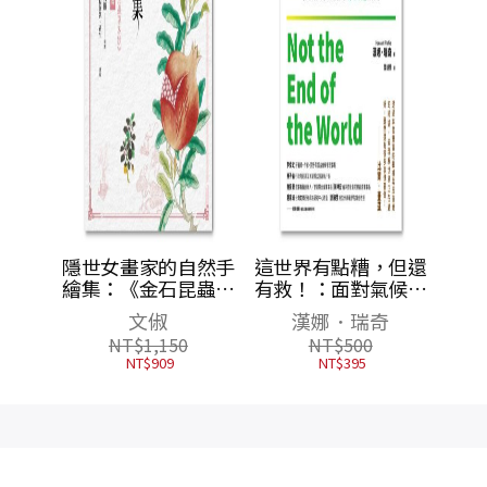
類、氣
隱世女畫家的自然手
這世界有點糟，但還
竟故事
繪集：《金石昆蟲草
有救！：面對氣候變
木狀》花果篇
遷、環境汙染、物種
潘
文俶
漢娜．瑞奇
滅絕，用數據打敗末
NT$
1,150
NT$
500
日宿命，從七個永續
NT$
909
NT$
395
關鍵點啟動「對地球
好」的行動