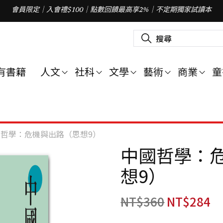
會員限定｜入會禮$100｜點數回饋最高享2%｜不定期獨家試讀本
搜
尋
關
鍵
字
有書籍
人文
社科
文學
藝術
商業
童
:
哲學：危機與出路（思想9）
中國哲學：
想9）
NT$
360
NT$
284