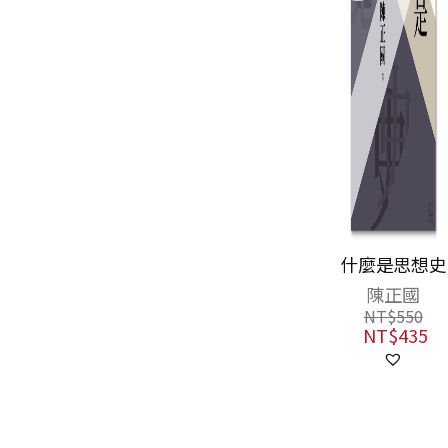
查拉圖斯特拉如
什麼是思想史
是說──給所有
陳正國
人與沒有人的一
弗里德里希．尼
NT$
550
部書
采
NT$
435
NT$
480
NT$
379