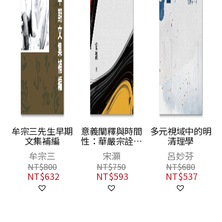
牟宗三先生早期
意義闡釋與時間
多元視域中的明
文集補編
性：華嚴宗詮釋
清理學
學相關哲學研究
牟宗三
宋灝
呂妙芬
NT$
800
NT$
750
NT$
680
NT$
632
NT$
593
NT$
537