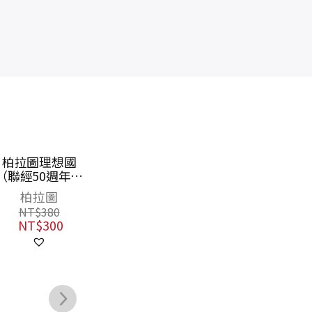
現代西洋哲學
人性之鏡：動物
聖
史：尋索現代性
倫理的歷史與哲
華
之起源、發展及
學
蔡美麗
錢永祥
困境（上、中、
NT$
2,000
NT$
350
下）【附典藏書
NT$
1,500
NT$
277
盒】