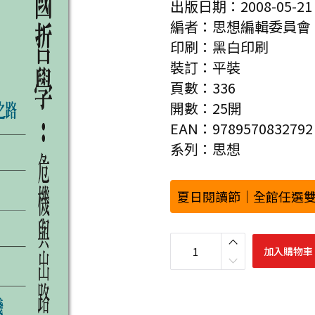
出版日期：2008-05-21
編者：思想編輯委員會
印刷：黑白印刷
裝訂：平裝
頁數：336
開數：25開
EAN：9789570832792
系列：思想
夏日閱讀節｜全館任選雙
中
國
加入購物車
哲
學
：
危
機
與