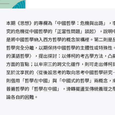
出
路
（
思
想
9
）
本期《思想》的專欄為「中國哲學：危機與出路」，
數
量
究的危機――從中國哲學的「正當性問題」談起〉，說
是將中國哲學納入西方哲學的概念架構裡。第二則是
哲學完全分離，以期保持中國哲學的主體性或特殊性
的漢語哲學〉，提出探討：以傅柯的考古學方法，凸
方面的盲點；以牟宗三的跨文化運作，則可走出傅柯
至於沈享民的〈從後設思考的取向思考中國哲學研究
則借用「哲學在中國」與「中國式的哲學」兩概念，
普遍哲學的「哲學在中國」，滑轉擺盪至傳統義理之
論各自的困難。