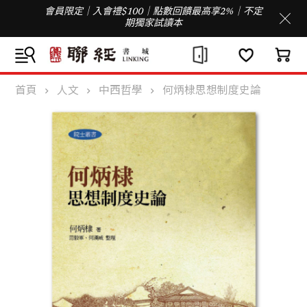
會員限定｜入會禮$100｜點數回饋最高享2%｜不定
期獨家試讀本
首頁
人文
中西哲學
何炳棣思想制度史論