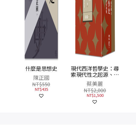
什麼是思想史
現代西洋哲學史：尋
索現代性之起源、發
陳正國
展及困境（上、中、
蔡美麗
NT$
550
下）【附典藏書盒】
NT$
435
NT$
2,000
NT$
1,500