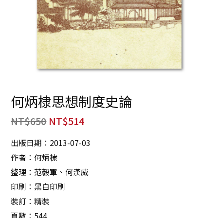
何炳棣思想制度史論
NT$
650
NT$
514
出版日期：2013-07-03
作者：何炳棣
整理：范毅軍、何漢威
印刷：黑白印刷
裝訂：精裝
頁數：544