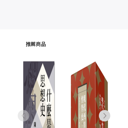
推薦商品
人性之鏡：
的歷史
錢永
NT$
NT$
2