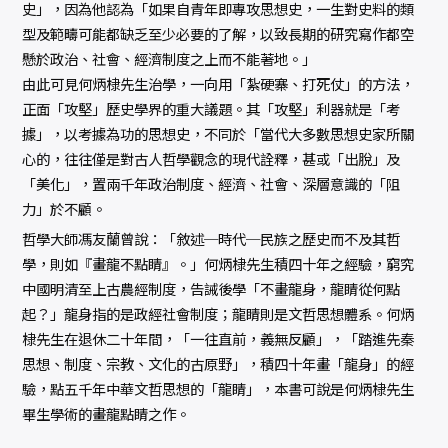
史」，因為他認為「如果自青年即專攻思想史，一生對史料的類
型及範疇可能都缺乏至少必要的了解，以致長期的研究寫作都空
懸於政治、社會、經濟制度之上而不能著地。」
由此可見何炳棣先生治學，一向用「紮硬寨、打死仗」的方法，
正面「攻堅」歷史學界的重大議題。其「攻堅」利器就是「考
據」，以考據為功的思想史，不同於「當代大多數思想史家所關
心的，往往僅是對古人哲學觀念的現代詮釋，甚或「出脫」及
「美化」，置兩千年政治制度、經濟、社會、深層意識的「阻
力」於不顧。
哲學大師馮友蘭曾說：「敘述─時代─民族之歷史而不及其哲
學，則如『畫龍不點睛』。」何炳棣先生積四十年之經驗，窮究
中國明清至上古農經制度，告誡後學「不畫龍身，龍睛從何點
起？」龍身指的是政經社會制度；龍睛則是文哲思想體系。何炳
棣先生在退休二十年間，「一往直前，義無反顧」，「踏進先秦
思想、制度、宗教、文化的古原野」，積四十年畫「龍身」的經
驗，點五千年中華文哲思想的「龍睛」，本書可說是何炳棣先生
畢生學術的畫龍點睛之作。