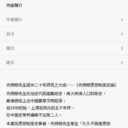
內容簡介
作者簡介
目次
選文
選文
何炳棣先生退休二十年研究之大成──《何炳棣思想制度史論》
何炳棣先生初治近代英國農經史，再入明清人口財政史，
最後總結上古中國農業文明起源；
自19世紀始，上溯至西元前五千年終，
在中國史學界遍尋不出第二人。
本書為思想制度史專著，何炳棣先生畢生「久久不跳進思想