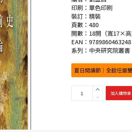
印刷：單色印刷
裝訂：精裝
頁數：480
開數：18開（寬17×高
EAN：9789860463248
系列：中央研究院叢書
夏日閱讀節｜全館任選雙
臺
灣
加入購物車
史
前
史
專
論
數
量