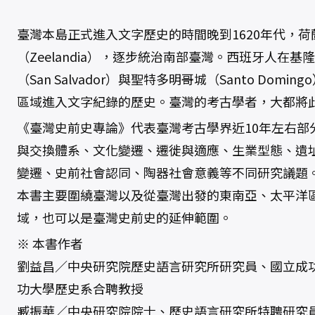
臺灣本島正式進入文字歷史的時間晚到1620年代，
（Zeelandia），逐步統治南部臺灣。西班牙人在
（San Salvador）與聖特多明哥城（Santo Dom
區域進入文字紀錄的歷史。臺灣的考古學者，大都將
《臺灣史前史專論》代表臺灣考古學界近10年左右部
與交換體系、文化變遷、遷徙與適應、生業型態、遺
變遷、史前社會認同、陶器社會意義等不同研究議題
本書主要圍繞臺灣以及從臺灣出發的東南亞、太平洋
域，也可以是臺灣史前史的延伸範圍。
※ 本書作者
劉益昌／中央研究院歷史語言研究所研究員、國立成
功大學歷史系合聘教授
臧振華／中央研究院院士、歷史語言研究所特聘研究