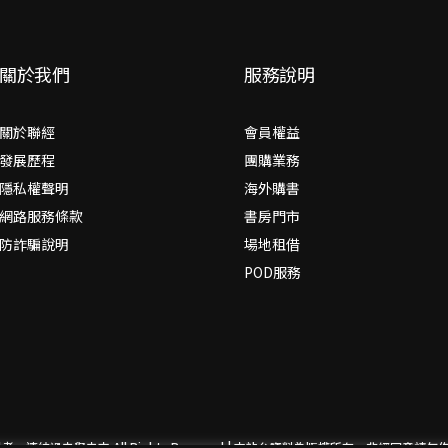
關於我們
服務說明
關於聯經
會員權益
發展歷程
團購業務
隱私權聲明
海外購書
網路服務條款
書房門市
防詐騙說明
場地租借
POD服務
思考，連結過去與未來
All Rights Reserved | 本站台資料為版權所有，非經同