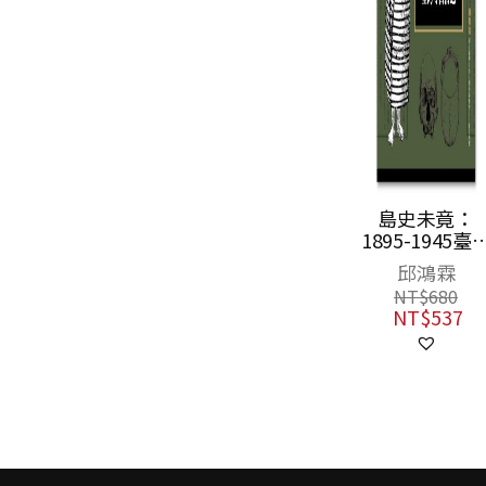
島史未竟：
臺灣史論集二
1895-1945臺灣
海行兮的年代
考古拾遺
邱鴻霖
周婉窈
NT$
680
NT$
980
NT$
537
NT$
774