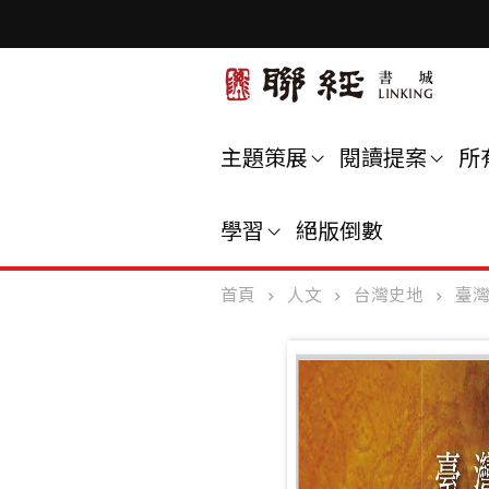
主題策展
閱讀提案
所
學習
絕版倒數
首頁
人文
台灣史地
臺