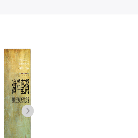
台灣感性：台灣
記憶的紐帶：台
叮咚！簽收臺灣
帝
的庶民日常，就
灣的歷程
史──過去給未
時
是亞洲的感性風
來的33個物語
潮
水瓶子, 古乃方,
傅敏雅, 蕭阿勤
張淑卿
景
包子逸 , 老屋顏
NT$
480
NT$
490
工作室（辛永
NT$
379
NT$
387
NT$
450
勝、楊朝景）,
NT$
356
言叔夏, 李清志,
林楷倫, 范欽慧,
陳允元, 陳栢青,
曼努, 盛浩偉, 郭
銘哲, 馮國瑄, 楊
子興 , 廖小子,
劉書甫, 潘家欣,
盧建彰, 騷夏, 蘇