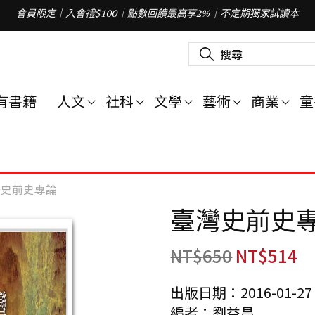
會員限定｜入會禮$100｜點數回饋最高享2%｜不定期獨家試讀本
搜
尋
關
鍵
字
有書籍
人文
社科
文學
藝術
商業
童
:
灣史前史專論
臺灣史前史
NT$
650
NT$
514
出版日期：2016-01-27
編者：劉益昌