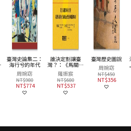
：
誰決定割讓臺
臺灣歷史圖說
海洋臺灣：歷史
灣？：《馬關條
上與東西洋的交
周婉窈
約》與美國的隱
接（二版）
羅振宸
蔡石山
NT$
450
身角色
NT$
356
NT$
680
NT$
420
NT$
537
NT$
332