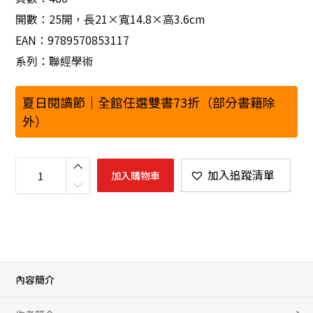
開數：25開，長21×寬14.8×高3.6cm
EAN：9789570853117
系列：聯經學術
夏日閱讀節｜全館任選雙書73折（部分書籍除
外）
反
自
加入追蹤清單
加入購物車
由
的
自
由
：
伯
林
與
施
特
勞
內容簡介
斯
的
思