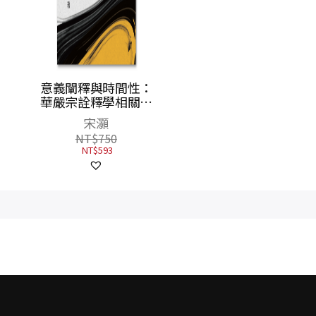
期文集
意義闡釋與時間性：
華嚴宗詮釋學相關哲
學研究
宋灝
NT$
750
NT$
593