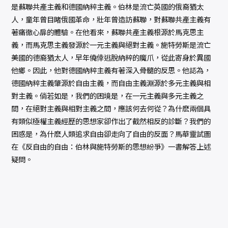
是蘇聯共產主義和德國納粹主義。伯林是流亡英國的俄裔猶太
人，童年曾目睹俄國革命，壯年曾造訪蘇聯，對蘇聯共產主義有
著痛徹心扉的體驗。在他看來，蘇聯共產主義根源於馬克思主
義，而馬克思主義發源於一元主義與絕對主義。施特勞斯是流亡
美國的德裔猶太人，早年僥倖逃脫納粹的魔爪，從此寄身於異國
他鄉。因此，他對德國納粹主義有著深入骨髓的反思。他認為，
德國納粹主義肇源於自由主義，而自由主義淵源於多元主義與相
對主義。倘若如是，我們的困境是，在一元主義與多元主義之
間，在絕對主義與相對主義之間，應該何去何從？為什麽兩個具
有類似極權主義經歷的思想家卻作出了截然相反的診斷？我們的
困惑是，為什麽人類追求自由卻走向了自由的反面？馬華靈試圖
在《反自由的自由：伯林與施特勞斯的思想紛爭》一書解答上述
疑問。