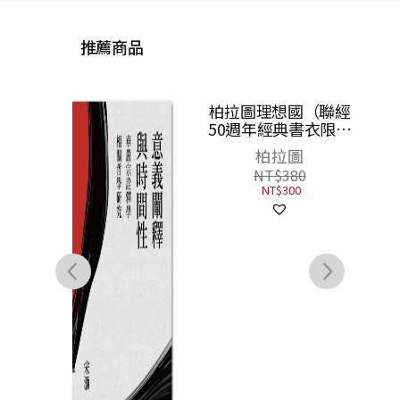
推薦商品
柏拉圖理想國（聯經
查拉
50週年經典書衣限定
──
版）
柏拉圖
弗
NT$
380
NT$
300