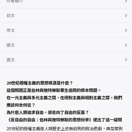
作者簡介
想
紛
爭
數
目次
量
序文
選文
選文
20世紀極權主義的思想根源是什麽？
這個問題正是伯林與施特勞斯畢生追問的根本問題。
在一元主義與多元主義之間，在絕對主義與相對主義之間，我們
應該何去何從？
為什麽人類追求自由，卻走向了自由的反面？
《反自由的自由：伯林與施特勞斯的思想紛爭》提出了這一疑問
20世紀的極權主義是人類歷史上史無前例的政治悲劇，典型案例