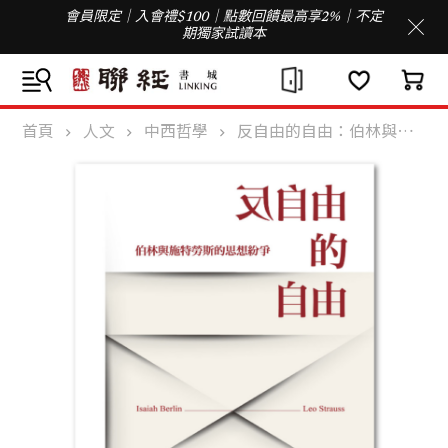
會員限定｜入會禮$100｜點數回饋最高享2%｜不定
期獨家試讀本
首頁
人文
中西哲學
反自由的自由：伯林與施特勞斯的思想紛爭