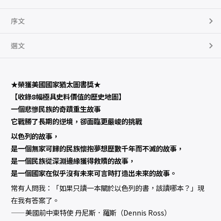
序文
選文
★榮獲美國國家猶太圖書獎★
【收錄8幅極具史料價值的歷史地圖】
一個悲慘民族的奇蹟重生故事
它戰勝了長期的逆境，卻面臨更嚴峻的挑戰
以色列的故事，
是一個無家可歸的民族懷抱夢想歷數千年而不滅的故事，
是一個民族從深淵邊緣獲得救贖的故事，
是一個國家在似乎沒有未來可言時打造出未來的故事。
常有人問我：「如果只讀一本關於以色列的書，該讀哪本？」現
在我有答案了。
——美國前中東特使 丹尼斯．羅斯（Dennis Ross）