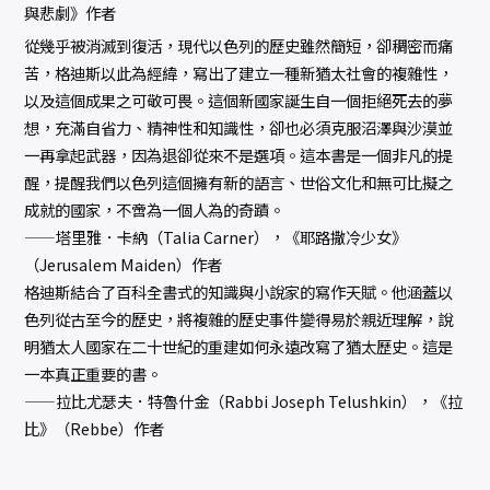
與悲劇》作者
從幾乎被消滅到復活，現代以色列的歷史雖然簡短，卻稠密而痛
苦，格迪斯以此為經緯，寫出了建立一種新猶太社會的複雜性，
以及這個成果之可敬可畏。這個新國家誕生自一個拒絕死去的夢
想，充滿自省力、精神性和知識性，卻也必須克服沼澤與沙漠並
一再拿起武器，因為退卻從來不是選項。這本書是一個非凡的提
醒，提醒我們以色列這個擁有新的語言、世俗文化和無可比擬之
成就的國家，不啻為一個人為的奇蹟。
——塔里雅．卡納（Talia Carner），《耶路撒冷少女》
（Jerusalem Maiden）作者
格迪斯結合了百科全書式的知識與小說家的寫作天賦。他涵蓋以
色列從古至今的歷史，將複雜的歷史事件變得易於親近理解，說
明猶太人國家在二十世紀的重建如何永遠改寫了猶太歷史。這是
一本真正重要的書。
——拉比尤瑟夫．特魯什金（Rabbi Joseph Telushkin），《拉
比》（Rebbe）作者