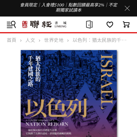
會員限定｜入會禮$100｜點數回饋最高享2%｜不定
期獨家試讀本
首頁
人文
世界史地
以色列：猶太民族的千年建國之路