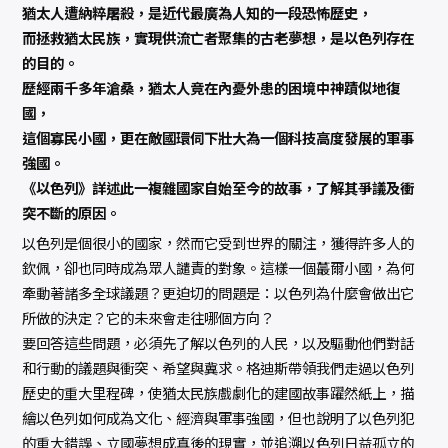
猶太人遭納粹屠殺，是近代最廣為人知的一段恐怖歷史，
而拯救猶太民族，實現供流亡者聚集的古老夢想，是以色列存在
的目的。
歷經兩千多年滄桑，猶太人竟在內憂外患的困境中神蹟似地復
國，
這個寡民小國，更在敵國環伺下壯大為一個科技高度發展的軍事
強國。
《以色列》詳述此一複雜國家自始至今的故事，了解其爭議及衝
突不斷的原因。
以色列是個很小的國家，然而它受到世界的關注，獲得許多人的
欽佩，卻也同時成為眾人譴責的對象。這樣一個蕞爾小國，為何
牽動著諸多全球議題？更迫切的問題是：以色列為什麼會做出它
所做的決定？它的未來會走往哪個方向？
要回答這些問題，必須先了解以色列的人民，以及驅動他們對話
和行動的議題與衝突、希望與冀求。格迪斯帶領我們走過以色列
歷史的重大里程碑，使猶太民族戲劇化的建國故事躍然紙上，描
繪以色列如何成為文化、經濟與軍事強國，但也說明了以色列犯
的重大錯誤、立國夢想成真後的現實，並追溯以色列日益孤立的