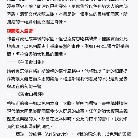
漫長歷史。除了關注以巴衝突外，更聚焦於以色列猶太人的內部
矛盾，清楚交代來龍去脈。本書是對一個重生的民族和國家，所
描繪的一幅鮮明而立體之肖像。
媒體名人盛讚
作者深愛他成年後的家園，但也沒有忽略其缺失。他誠實而公允
地處理了以色列歷史上爭議最烈的事件，例如1948年獨立戰爭期
間，阿拉伯與猶太難民的困境。
——《華爾街日報》
讀者會沉浸在格迪斯流暢的寫作風格中，他將數以千計的細節提
煉為讓人難忘而深思的段落。格迪斯讓我們看見的不只是對過去
與現在的匆匆一瞥。
——《舊金山書評》
格迪斯的書一如以色列本身，大膽、鮮明而獨特。書中講述這個
現代猶太國家從開國至今令人屏息的故事。任何對猶太復國主義
歷史感興趣的人，都會在這本即時、公允而持平的書中，找到珍
貴的資訊和深刻的洞見。
——亞瑞．沙維特（Ari Shavit），《我的應許地：以色列的榮耀