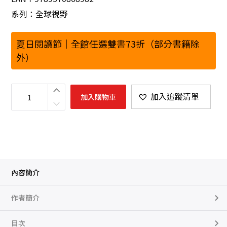
系列：全球視野
夏日閱讀節｜全館任選雙書73折（部分書籍除
外）
以
色
加入追蹤清單
加入購物車
列
：
猶
太
民
族
的
千
年
建
國
內容簡介
之
路
數
作者簡介
量
目次