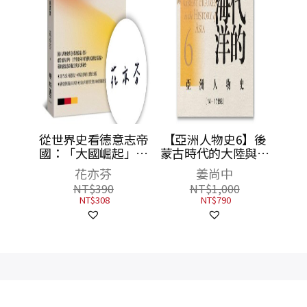
超越國
從世界史看德意志帝
【亞洲人物史6】後
、地
國：「大國崛起」的
蒙古時代的大陸與海
歷史
迷思與真實（作者親
洋〔14—17世紀〕
, 朴泰
花亦芬
姜尚中
簽版）
NT$
390
NT$
1,000
NT$
308
NT$
790