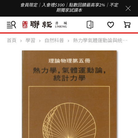
會員限定｜入會禮$100｜點數回饋最高享2%｜不定
期獨家試讀本
首頁
學習
自然科普
熱力學氣體運動論與統計力學