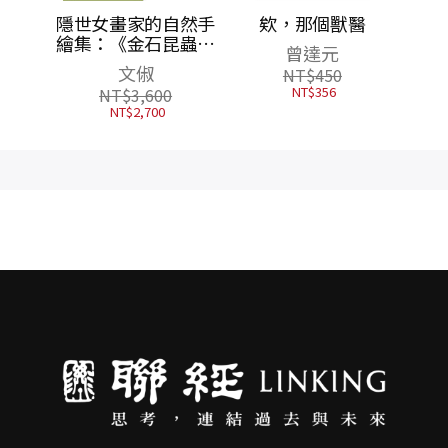
自然手
欸，那個獸醫
昆蟲草
曾達元
＋花果
NT$
450
全三
NT$
356