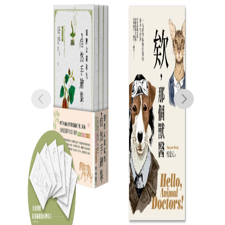
隱世女畫家的自然手
隱世
繪集：《金石昆蟲草
繪集
木狀》花果篇
文俶
NT$
1,150
NT$
909