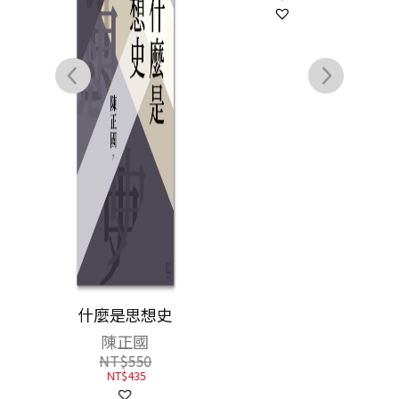
史：尋
什麼是思想史
源、發
陳正國
、中、
NT$
550
書盒】
NT$
435