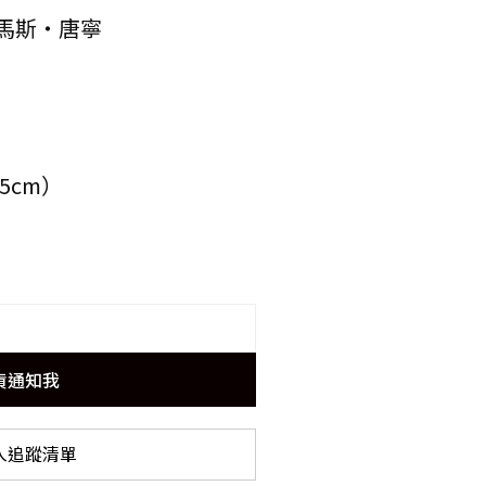
馬斯‧唐寧
5cm）
貨通知我
入追蹤清單