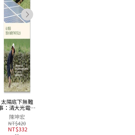
的行動
太陽底下無難
事：清大光電碩
士的二十五年能
陳坤宏
源夢，走出實驗
NT$
420
室，從雞舍屋頂
NT$
332
開始的神奇創業