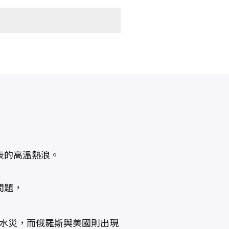
表的高溫熱浪。
問題，
嚴重水災，而俄羅斯與美國則出現