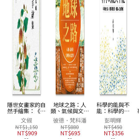
隱世女畫家的自
地球之路：人
科學的能與不
然手繪集：《金
類、氣候與文明
能：科學的方
石昆蟲草木狀》
的未竟故事
法、侷限與迷
文俶
彼德．梵科潘
彭明輝
藥草篇
思，兼論人文的
NT$
1,150
NT$
880
NT$
450
價值
NT$
909
NT$
695
NT$
356