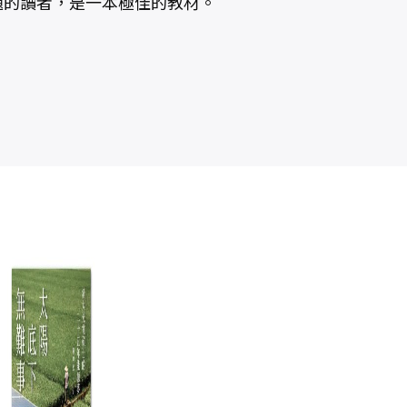
題的讀者，是一本極佳的教材。
這世界有點糟，
如何測量自由意
隱
但還有救！：面
志？：班傑明．
然
對氣候變遷、環
利貝特的心智時
石
漢娜．瑞奇
班傑明．利貝特
境汙染、物種滅
間與人類意識
藥
／李貝
NT$
500
絕，用數據打敗
＋
NT$
395
NT$
480
末日宿命，從七
NT$
379
個永續關鍵點啟
動「對地球好」