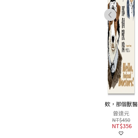
隱世女畫家的自
欸，那個獸醫
然手繪集：《金
曾達元
石昆蟲草木狀》
文俶
NT$
450
花果篇
NT$
356
NT$
1,150
NT$
909