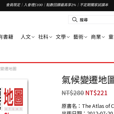
會員限定｜入會禮$100｜點數回饋最高享2%｜不定期獨家試讀本
搜
尋
關
鍵
字
有書籍
人文
社科
文學
藝術
商業
童
:
候變遷地圖
氣候變遷地
NT$
280
NT$
221
原書名：The Atlas of C
出版日期：2012-07-20