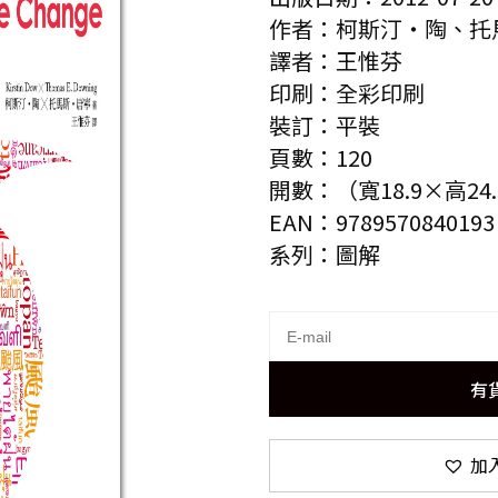
作者：柯斯汀‧陶、托
譯者：王惟芬
印刷：全彩印刷
裝訂：平裝
頁數：120
開數：（寬18.9×高24.
EAN：9789570840193
系列：圖解
有
加