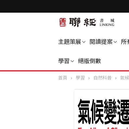
主題策展
閱讀提案
所
學習
絕版倒數
首頁
學習
自然科普
氣