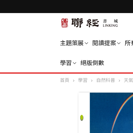
主題策展
閱讀提案
所
學習
絕版倒數
首頁
學習
自然科普
天