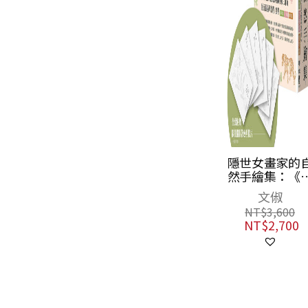
隱世女畫家的
然手繪集：《
石昆蟲草木狀
文俶
藥草篇＋花果
NT$
3,600
＋動物篇（全
NT$
2,700
冊）