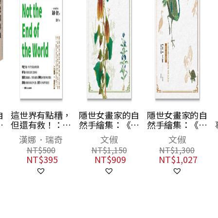
自
這世界有點糟，
隱世女畫家的自
隱世女畫家的自
金
但還有救！：面
然手繪集：《金
然手繪集：《金
》
對氣候變遷、環
石昆蟲草木狀》
石昆蟲草木狀》
漢娜．瑞奇
文俶
文俶
篇
境汙染、物種滅
藥草篇
動物篇
NT$
500
NT$
1,150
NT$
1,300
三
絕，用數據打敗
NT$
395
NT$
909
NT$
1,027
末日宿命，從七
個永續關鍵點啟
動「對地球好」
的行動