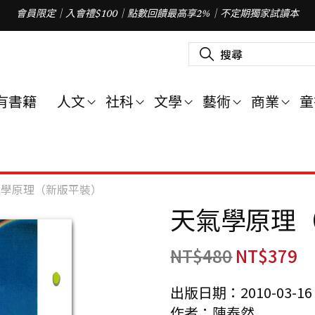
會員限定｜入會禮$100｜點數回饋最高享2%｜不定期獨家試讀本
搜
尋
關
鍵
字
有書籍
人文
社科
文學
藝術
商業
童
:
氣學原理（新版平裝）
天氣學原理
NT$
480
NT$
379
出版日期：2010-03-16
作者：陳泰然