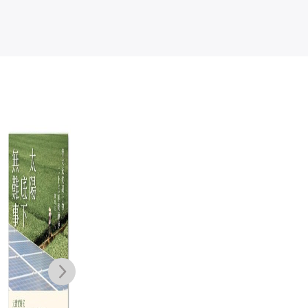
科學的能與不
地球之路：人
如
能：科學的方
類、氣候與文明
志
法、侷限與迷
的未竟故事
利
彭明輝
彼德．梵科潘
班傑
思，兼論人文的
間
NT$
450
NT$
880
價值
NT$
356
NT$
695