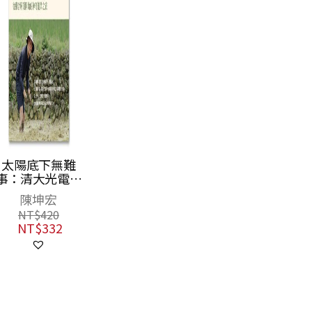
太陽底下無難
事：清大光電碩
士的二十五年能
陳坤宏
源夢，走出實驗
NT$
420
室，從雞舍屋頂
NT$
332
開始的神奇創業
之旅