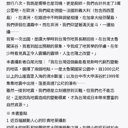
旅行八次。我既是嚮導也是司機，更是廚師。我們合計共走了3萬
公里吧。在歐洲，我們縱走德國～法國到義大利（包含西西里
島），在澳洲，在路途中不時與袋鼠相撞，在加拿大紐芬蘭島，
我們徘徊在濃霧中。而在非洲，我們仰望著滿天星斗，一邊拍
攝……
我第一次出國，是讀大學時到台灣作地質長期巡檢。在台灣太魯
閣溪谷，我看到超出預期的景象，令我成了地質學的俘虜。在年
少時看見真正令人震懾的露頭，人生也隨之改變。」
本書攝影者白尾元理：「我在台灣這個最能看見新時代劇烈變動
的地區，選擇了兩個地點。一是太魯閣國家公園中，自1000公尺
以上的山崖直墜入海的清水斷崖；以及台中市大甲溪谷於1999年
集集地震中出現、落差高達7公尺的瀑布……
雖然一提到地震，我們總是立刻連想到災難。但我們也不能忘
記，正是因為地震造成的變動積累，才為台灣或日本帶來豐富的
自然資源。」
※ 本書重點
1. 近百幅撼動人心的珍貴地景攝影
從偌大的地形和地層探究大陸塊移動之謎，在微小的岩石碎片中