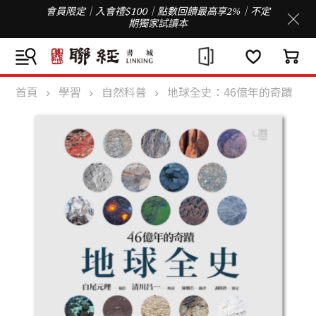
會員限定｜入會禮$100｜點數回饋最高享2%｜不定
期獨家試讀本
首頁
學習
自然科普
地球全史：46億年的奇蹟