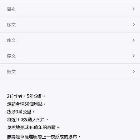
目次
序文
序文
序文
選文
2位作者，5年企劃，
走訪全球60個地點，
跋涉3萬公里，
將近100張動人照片，
見證地星球46億年的奇蹟。
無論是車籠埔斷層上一夜形成的瀑布，