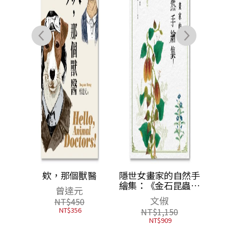
自然手
欸，那個獸醫
隱世女畫家的自然手
昆蟲草
繪集：《金石昆蟲草
曾達元
篇
木狀》藥草篇
文俶
NT$
450
NT$
356
NT$
1,150
NT$
909