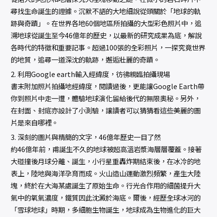
尋找生命誕生的證據。沉默不語的大地細說從頭關於「地球的軌
跡與奇蹟」。在世界各地60個地區所拍攝的大型彩色照片中，追
溯地球從誕生至今46億年的歷史，以最新的研究成果為底，解說
各時代的特徵和重要記事。超過100張的全彩照片，一探究竟世界
的地質，追尋一道深沈的軌跡，邂逅壯麗的奇蹟。
2. 利用Google earth輸入經緯度，彷彿親臨拍攝現場
書末附加照片拍攝地經緯度，閱讀過後，更能讓Google Earth帶
你到照片中走一遭，體驗地球演化留給後代的無限奧秘。另外，
在封面、封底亦設計了小測驗，讓讀者可以猜猜看這些美麗的圖
片是來自哪裡。
3. 深刻的圖片與精簡的文字，46億年歷史一目了然
約46億年前，甫誕生不久的地球被超高溫岩漿海層層覆蓋。接著
大碰撞後月球分離、誕生，小行星重轟炸期結束後，在冰冷的地
表上，陸地與海洋孕育而成。火山造山運動激烈頻繁，產生大陸
塊，終於在大海某處誕生了原始生命。行光合作用的細菌提升大
氣中的氧氣濃度，鐵質因此沈澱於海底。爾後，經歷全球冰河的
「雪球地球」時期，多細胞生物誕生，地球成為生物進化的巨大