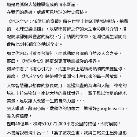
還是島弧與大陸撞擊造成的清水斷崖，
在我們的身邊，處處可見地球的歷史痕跡。
《地球全史：46億年的奇蹟》將在世界上約60個地點探訪、拍攝
的「地球史證據照」，以堪稱藝術之作的大型全彩照片介紹，搭
配簡潔卻知識豐富的解說，字字精闢的文章，追溯從誕生瞬間到
此時此刻46億年的地球全史。
如果你因為《看見台灣》，而感動於台灣的自然及人文之美，
那麼，《地球全史》將更深更廣地震撼你的視界。
如果你看了《地心引力》，而重新愛上這繽紛熱鬧的美麗星球，
那麼，《地球全史》將帶領你重溯它出生以來的每一段故事，
人類智慧難以想像的悠長歲月，無邊無盡的海洋和大陸，神祕的
埃迪卡拉生物群，冰封大地的雪球世界；一輩子難以涉足的絕地
美景，足以讓人改變一生的自然力量……
張大眼睛，敞開心胸，啟動你的想像力，準備好google earth，
輸入經緯度，
歷時46億年、橫跨510,072,000平方公里的旅程，即將展開！
本書解說者清川昌一：「為了這次企畫，我與白尾先生出外攝影