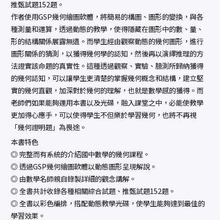
推甄試題152題。
作者使用GSP幾何繪圖軟體，將簡易的構圖、圖形的變換，與各
種測量和運算，透過動態的教學，使得隱藏在圖形中的數、量、
形的結構關係展露無遺。而學生經由觀察動態的幾何圖形，進行
圖形關係的猜測，以獲得幾何學的認知，然後再以演繹推理的方
法證實該命題的真實性。這種透過觀察、實驗、臆測所歸納獲得
的幾何認知，可以讓學生更清楚的掌握幾何概念和結構，建立堅
實的幾何直觀，加深對於幾何的理解，也就是數學感的獲得。而
老師們如果能夠運用本書以及光碟，融入課堂之中，必能使教學
更加得心應手，可以使得學生不但樂於學習幾何，也將不再視
「幾何證明題」為畏途。
本書特色
◎ 完整而有系統的介紹國中數學的幾何課程。
◎ 透過GSP幾何繪圖軟體以動態圖形呈現解說。
◎ 由數學名師親自錄製詳細的觀念講解。
◎ 全書共計收錄各種相關綜合試題、推甄試題152題。
◎ 全書以彩色編排，搭配動態教學光碟，使學生能夠達到最佳的
學習效果。