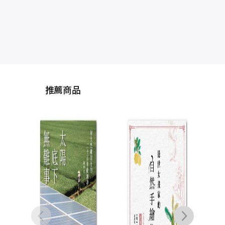
推薦商品
隱世女畫家的自然手
科學
繪集：《金石昆蟲草
學的
木狀》動物篇
思，
文俶
NT$
1,300
NT$
1,027