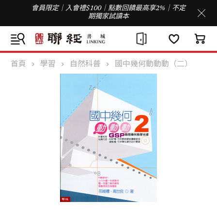
會員限定｜入會禮$100｜點數回饋最高享2%｜不定
期獨家試讀本
首頁
學習
自然科普
國中幾何動動動（二）