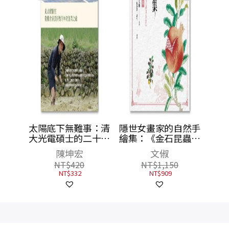
事：清
隱世女畫家的自然手
二十五
繪集：《金石昆蟲草
出實驗
木狀》花果篇
文俶
頂開始
NT$
1,150
之旅
NT$
909