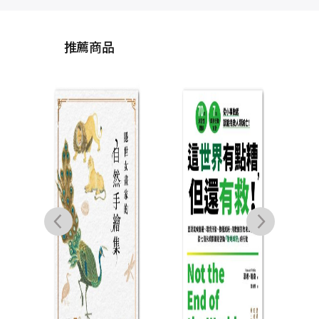
推薦商品
隱世女畫家的自然手
科學
繪集：《金石昆蟲草
學的
木狀》藥草篇＋花果
思，
文俶
篇＋動物篇（全三
NT$
3,600
冊）
NT$
2,700