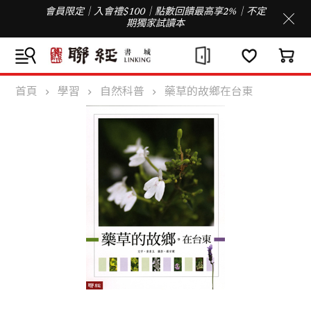
會員限定｜入會禮$100｜點數回饋最高享2%｜不定
期獨家試讀本
首頁
學習
自然科普
藥草的故鄉在台東