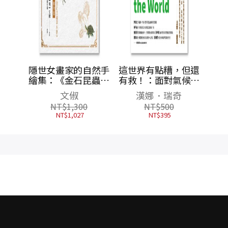
自然手
這世界有點糟，但還
昆蟲草
有救！：面對氣候變
篇
遷、環境汙染、物種
漢娜．瑞奇
滅絕，用數據打敗末
NT$
500
日宿命，從七個永續
NT$
395
關鍵點啟動「對地球
好」的行動