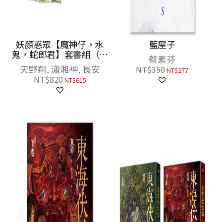
妖顏惑眾【魔神仔，水
藍屋子
鬼，蛇郎君】套書組（加
蔡素芬
贈限量妖怪化身口罩套）
天野翔, 瀟湘神, 長安
NT$
350
NT$
277
NT$
820
NT$
615