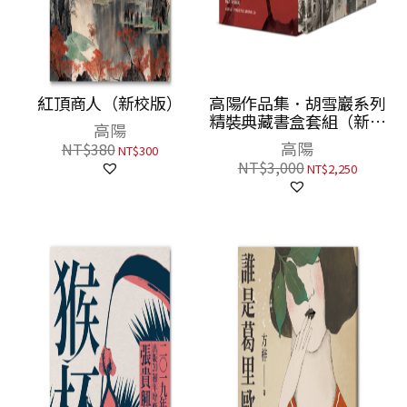
紅頂商人（新校版）
高陽作品集．胡雪巖系列
精裝典藏書盒套組（新校
高陽
六冊版，附名家專文解說
高陽
NT$
380
NT$
300
別冊）
NT$
3,000
NT$
2,250