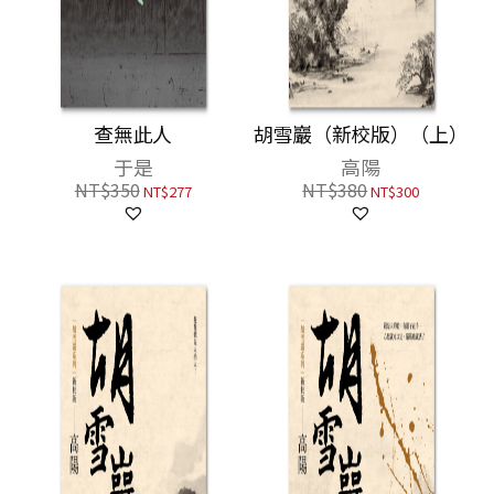
查無此人
胡雪巖（新校版）（上）
于是
高陽
NT$
350
NT$
380
NT$
277
NT$
300