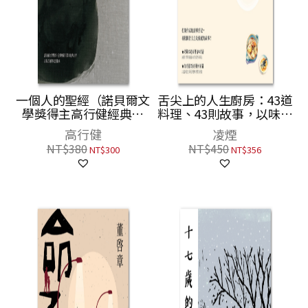
一個人的聖經（諾貝爾文
舌尖上的人生廚房：43道
學獎得主高行健經典之
料理、43則故事，以味蕾
作，出版20週年紀念版）
交織情感記憶，調理人間
高行健
凌煙
悲歡！
NT$
380
NT$
450
NT$
300
NT$
356