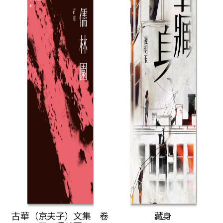
古華（京夫子）文集 卷
藏身