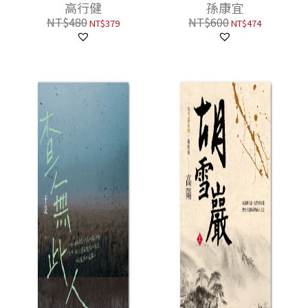
專訪）
高行健
孫康宜
NT$
480
NT$
600
NT$
379
NT$
474