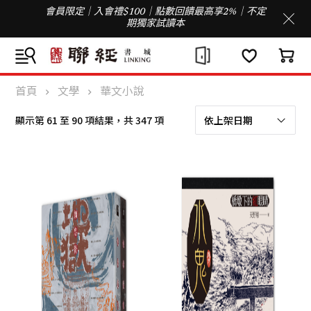
會員限定｜入會禮$100｜點數回饋最高享2%｜不定
期獨家試讀本
首頁
文學
華文小說
依
顯示第 61 至 90 項結果，共 347 項
最
新
項
目
排
序