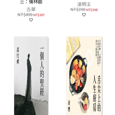
三：儒林園
凌明玉
古華
NT$
390
NT$
308
NT$
490
NT$
387