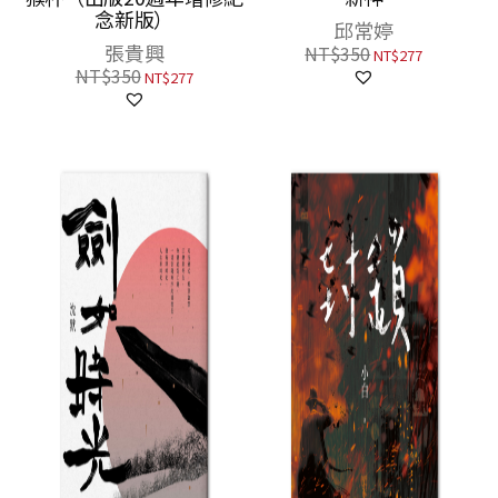
念新版）
邱常婷
張貴興
NT$
350
NT$
277
NT$
350
NT$
277