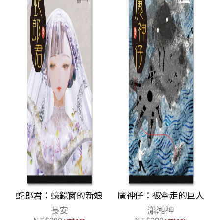
蛇郎君：蠔鏡窗的新娘
魔神仔：被牽走的巨人
長安
瀟湘神