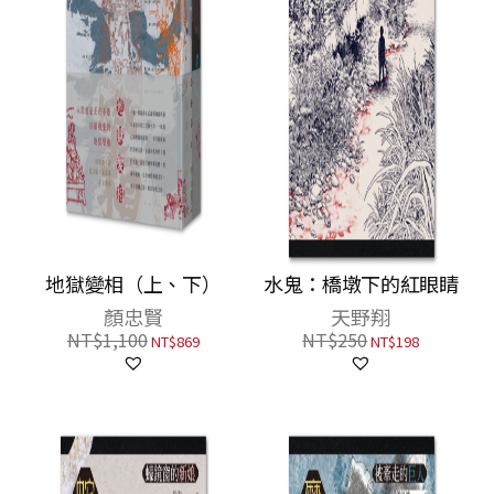
地獄變相（上、下）
水鬼：橋墩下的紅眼睛
顏忠賢
天野翔
NT$
1,100
NT$
250
NT$
869
NT$
198