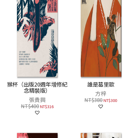
猴杯（出版20週年增修紀
誰是葛里歐
念精裝版）
方梓
張貴興
NT$
380
NT$
300
NT$
400
NT$
316