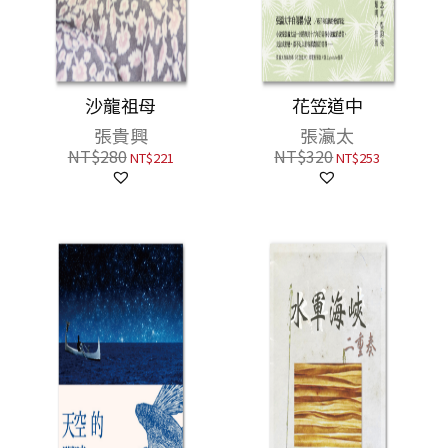
沙龍祖母
花笠道中
張貴興
張瀛太
NT$
280
NT$
320
NT$
221
NT$
253