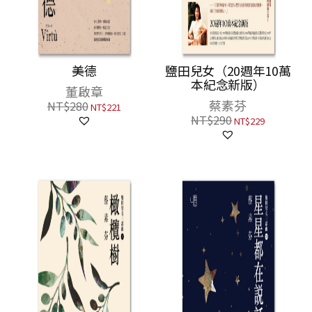
美德
鹽田兒女（20週年10萬
本紀念新版）
董啟章
蔡素芬
NT$
280
NT$
221
NT$
290
NT$
229