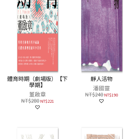
體育時期（劇場版）【下
靜人活物
學期】
潘國靈
董啟章
NT$
240
NT$
190
NT$
280
NT$
221