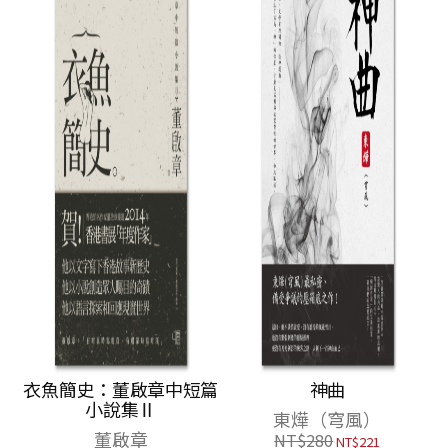
衣魚簡史：董啟章中短篇
神曲
小說集Ⅱ
東燁（穹風）
董啟章
NT$
280
NT$
221