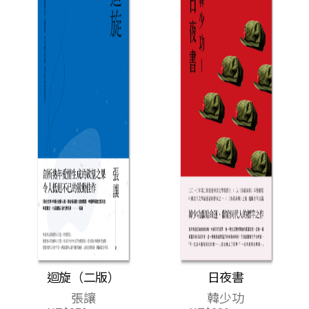
迴旋（二版）
日夜書
張讓
韓少功