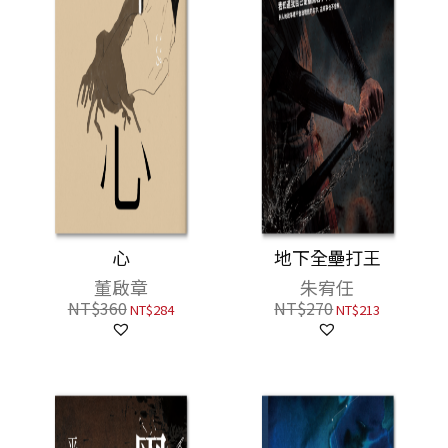
心
地下全壘打王
董啟章
朱宥任
NT$
360
NT$
270
NT$
284
NT$
213