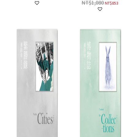
NT$
1,080
NT$
853