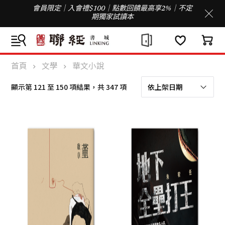
會員限定｜入會禮$100｜點數回饋最高享2%｜不定
期獨家試讀本
首頁
文學
華文小說
依
顯示第 121 至 150 項結果，共 347 項
最
新
項
目
排
序