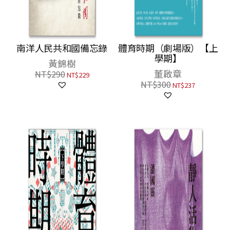
南洋人民共和國備忘錄
體育時期（劇場版）【上
學期】
黃錦樹
董啟章
NT$
290
NT$
229
NT$
300
NT$
237