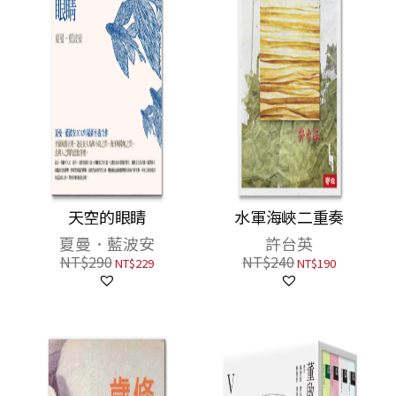
天空的眼睛
水軍海峽二重奏
夏曼．藍波安
許台英
NT$
290
NT$
240
NT$
229
NT$
190