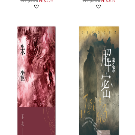
NT$
290
NT$
390
NT$
229
NT$
308