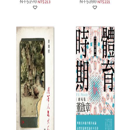
NT$
270
NT$
280
NT$
213
NT$
221