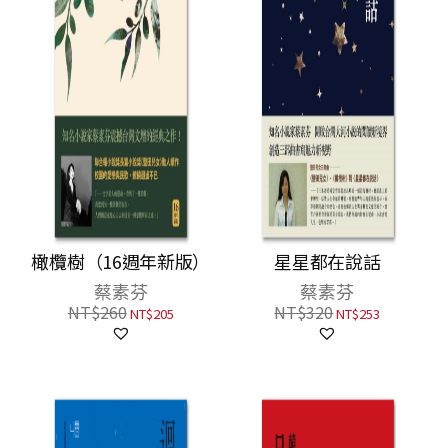
橄欖樹（16週年新版）
星星都在說話
蔡素芬
蔡素芬
NT$
260
NT$
320
NT$
205
NT$
253