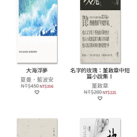
大海浮夢
名字的玫瑰：董啟章中短
篇小說集Ⅰ
夏曼．藍波安
董啟章
NT$
450
NT$
356
NT$
280
NT$
221