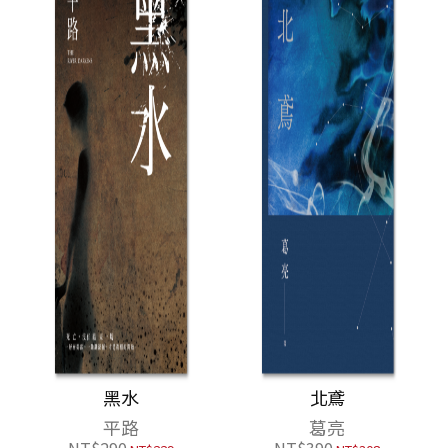
黑水
北鳶
平路
葛亮