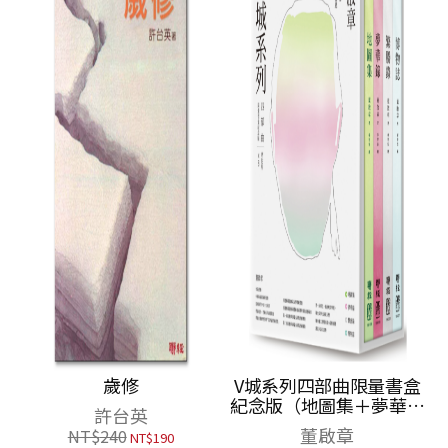
歲修
V城系列四部曲限量書盒
紀念版（地圖集＋夢華錄
許台英
＋繁勝錄＋博物誌）
董啟章
NT$
240
NT$
190